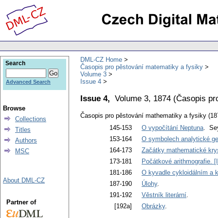
DML-CZ Home
Search
Časopis pro pěstování matematiky a fysiky
Volume 3
Issue 4
Advanced Search
Issue 4,
Volume 3, 1874
(
Časopis pr
Browse
Časopis pro pěstování mathematiky a fysiky (18
Collections
145-153
O vypočítání Neptuna
. Se
Titles
153-164
O symbolech analytické geom
Authors
164-173
Začátky mathematické krysta
MSC
173-181
Počátkové arithmografie. [I
181-186
O kyvadle cykloidálním a
About DML-CZ
187-190
Úlohy
.
191-192
Věstník literární
.
Partner of
[192a]
Obrázky
.