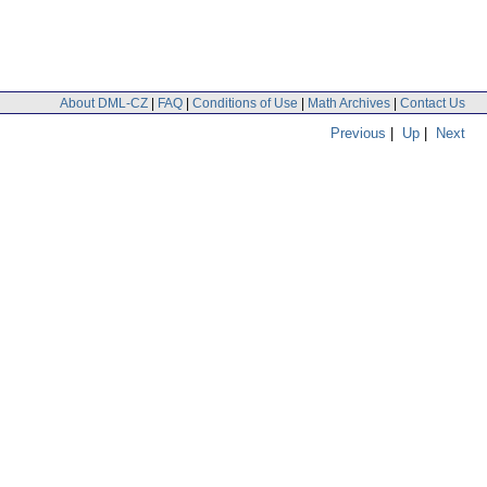
About DML-CZ
|
FAQ
|
Conditions of Use
|
Math Archives
|
Contact Us
Previous
|
Up
|
Next