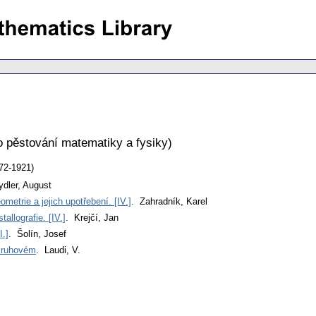
o pěstování matematiky a fysiky
)
72-1921)
ydler, August
etrie a jejich upotřebení. [IV.]
. Zahradník, Karel
llografie. [IV.]
. Krejčí, Jan
I.]
. Šolín, Josef
 kruhovém
. Laudi, V.