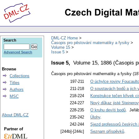
DML-CZ Home
Search
Časopis pro pěstování matematiky a fysiky
Volume 15
Issue 5
Advanced Search
Issue 5,
Volume 15, 1886
(
Časopis p
Browse
Časopis pro pěstování mathematiky a fysiky (18
Collections
197-211
O úchylce roviny Foucault
Titles
211-218
O soustavách bodů a jich 
Authors
218-224
Konstrukce tečen křivek c
MSC
224-227
Nový důkaz jisté Steinerov
228-235
O kruhu devíti bodů
. Jeřá
About DML-CZ
235-242
Úlohy
.
242-244
Sjezd professorů českých 
Partner of
[244b]-[244c]
Seznam příspěvků
.