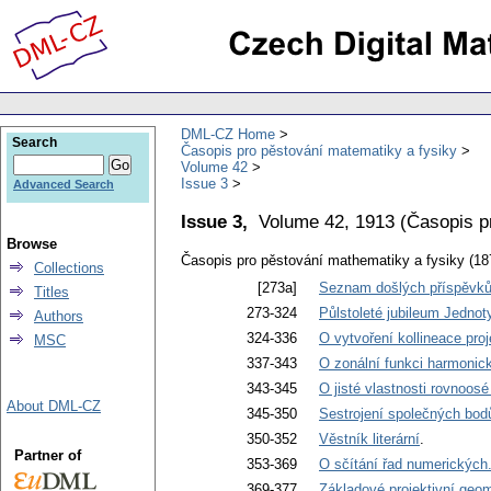
DML-CZ Home
Search
Časopis pro pěstování matematiky a fysiky
Volume 42
Issue 3
Advanced Search
Issue 3,
Volume 42, 1913
(
Časopis p
Browse
Časopis pro pěstování mathematiky a fysiky (18
Collections
[273a]
Seznam došlých příspěvků 
Titles
273-324
Půlstoleté jubileum Jedno
Authors
324-336
O vytvoření kollineace pr
MSC
337-343
O zonální funkci harmonic
343-345
O jisté vlastnosti rovnoosé
About DML-CZ
345-350
Sestrojení společných bod
350-352
Věstník literární
.
Partner of
353-369
O sčítání řad numerických. 
369-377
Základové projektivní geomet