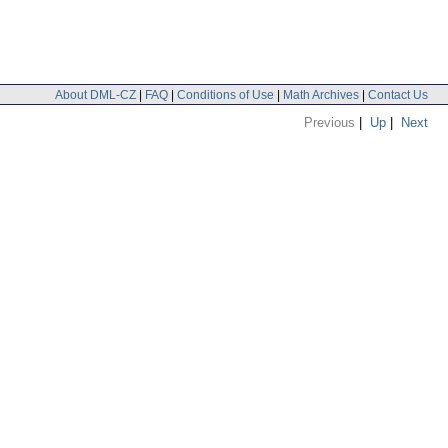
About DML-CZ
|
FAQ
|
Conditions of Use
|
Math Archives
|
Contact Us
Previous
|
Up
|
Next