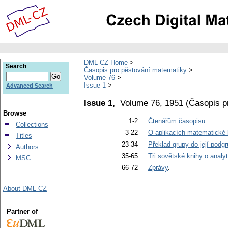
DML-CZ Home
Search
Časopis pro pěstování matematiky
Volume 76
Issue 1
Advanced Search
Issue 1,
Volume 76, 1951
(
Časopis p
Browse
1-2
Čtenářům časopisu
.
Collections
3-22
O aplikacích matematické 
Titles
23-34
Překlad grupy do její podg
Authors
35-65
Tři sovětské knihy o analyti
MSC
66-72
Zprávy
.
About DML-CZ
Partner of