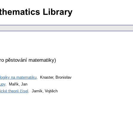
ro pěstování matematiky
)
logiky na matematiku
. Knaster, Bronisłav
rupy
. Mařík, Jan
cké theorii čísel
. Jarník, Vojtěch