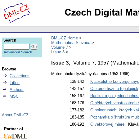
DML-CZ Home
Search
Mathematica Slovaca
Volume 7
Issue 3
Advanced Search
Issue 3,
Volume 7, 1957
(
Mathematic
Browse
Matematicko-fyzikálny časopis (1953-1966)
Collections
139-142
K absolútne konvergentný
Titles
143-157
O izomorfiszme topologick
Authors
158-167
Radikal a polojednoduchosť
MSC
168-176
O některých vlastnostech 
177-182
O pologrupách, ktorých ka
About DML-CZ
183-185
Poznámka o štruktúre multi
186-192
O vektorovej miere
. Kluvá
Partner of