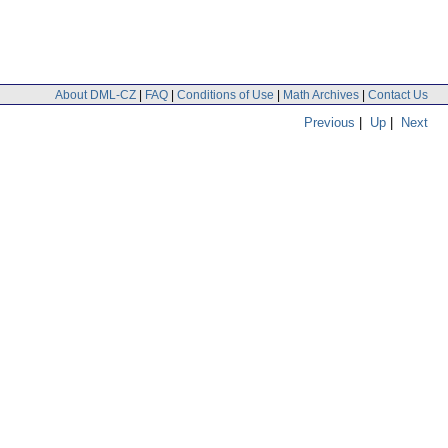
About DML-CZ
|
FAQ
|
Conditions of Use
|
Math Archives
|
Contact Us
Previous
|
Up
|
Next