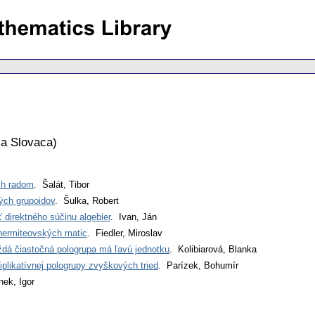
a Slovaca
)
ch radom
. Šalát, Tibor
ých grupoidov
. Šulka, Robert
 direktného súčinu algebier
. Ivan, Ján
hermiteovských matic
. Fiedler, Miroslav
ždá čiastočná pologrupa má ľavú jednotku
. Kolibiarová, Blanka
plikatívnej pologrupy zvyškových tried
. Parízek, Bohumír
nek, Igor