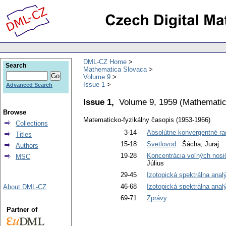
DML-CZ Home
Search
Mathematica Slovaca
Volume 9
Issue 1
Advanced Search
Issue 1,
Volume 9, 1959
(
Mathematic
Browse
Matematicko-fyzikálny časopis (1953-1966)
Collections
3-14
Absolútne konvergentné ra
Titles
15-18
Svetlovod
. Šácha, Juraj
Authors
19-28
Koncentrácia voľných nosi
MSC
Július
29-45
Izotopická spektrálna analý
46-68
Izotopická spektrálna analý
About DML-CZ
69-71
Zprávy
.
Partner of