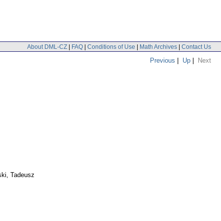
About DML-CZ
|
FAQ
|
Conditions of Use
|
Math Archives
|
Contact Us
Previous
|
Up
|
Next
ski, Tadeusz