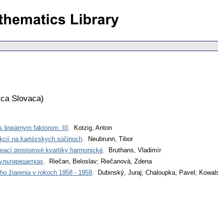
ca Slovaca
)
s lineárnym faktorom. III
. Kotzig, Anton
kcií na kartézskych súčinoch
. Neubrunn, Tibor
eací prostorové kvartiky harmonické
. Bruthans, Vladimír
мультирешетках
. Riečan, Beloslav; Riečanová, Zdena
ho žiarenia v rokoch 1958 - 1959
. Dubinský, Juraj; Chaloupka, Pavel; Kowal