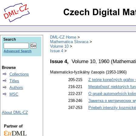
DML-CZ Home
Search
Mathematica Slovaca
Volume 10
Issue 4
Advanced Search
Issue 4,
Volume 10, 1960
(
Mathemati
Browse
Matematicko-fyzikálny časopis (1953-1966)
Collections
205-215
Z teórie konečných grafov 
Titles
216-221
Merateľnosť niektorých fun
Authors
222-237
O grupě automorfních kolin
MSC
238-246
Заметка о метрических 
247-253
Priebeh intenzity kozmické
About DML-CZ
Partner of