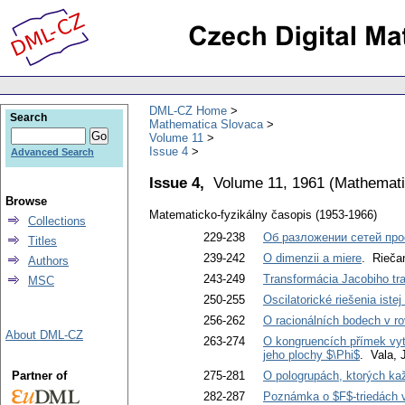
DML-CZ Home
Search
Mathematica Slovaca
Volume 11
Issue 4
Advanced Search
Issue 4,
Volume 11, 1961
(
Mathemati
Browse
Matematicko-fyzikálny časopis (1953-1966)
Collections
229-238
Об разложении сетей про
Titles
239-242
O dimenzii a miere
. Rieča
Authors
243-249
Transformácia Jacobiho tr
MSC
250-255
Oscilatorické riešenia istej
256-262
O racionálních bodech v ro
About DML-CZ
263-274
O kongruencích přímek vyť
jeho plochy $\Phi$
. Vala, 
Partner of
275-281
O pologrupách, ktorých kaž
282-287
Poznámka o $F$-triedách 