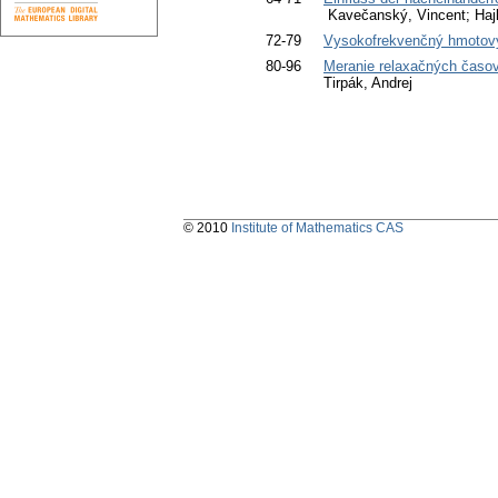
Kavečanský, Vincent; Hajk
72-79
Vysokofrekvenčný hmotový
80-96
Meranie relaxačných časo
Tirpák, Andrej
© 2010
Institute of Mathematics CAS