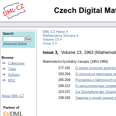
DML-CZ Home
Search
Mathematica Slovaca
Volume 13
Issue 3
Advanced Search
Issue 3,
Volume 13, 1963
(
Mathemati
Browse
Matematicko-fyzikálny časopis (1953-1966)
Collections
177-192
O pojme inverznej analytic
Titles
193-204
О плотности некоторых в
Authors
205-208
Poznámka o faktorových po
MSC
209-222
О нилььпотентных элемен
223-237
Zur Darstellung des Gravit
About DML-CZ
238-240
Заметка к одной задаче 
Partner of