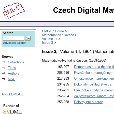
DML-CZ Home
Search
Mathematica Slovaca
Volume 14
Issue 3
Advanced Search
Issue 3,
Volume 14, 1964
(
Mathemati
Browse
Matematicko-fyzikálny časopis (1953-1966)
Collections
163-207
Remarques sur la théorie de
Titles
208-216
Poznámka k homogénnym 
Authors
217-233
О некоторых применениях
MSC
234-235
Dokonalý rozklad štvorca 
236-251
Elektrické sondy na meran
About DML-CZ
252-254
Za profesorom Jánom Srb
255-258
Pokyny pre autorov
.
Partner of