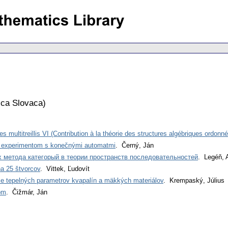
ca Slovaca
)
s multitreillis VI (Contribution à la théorie des structures algébriques ordonn
experimentom s konečnými automatmi
. Černý, Ján
 метода категорый в теории пространств последовательностей
. Legéň, A
na 25 štvorcov
. Vittek, Ľudovít
ie tepelných parametrov kvapalín a mäkkých materiálov
. Krempaský, Július
om
. Čižmár, Ján