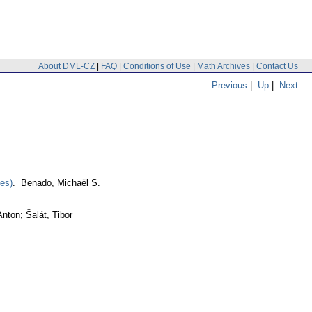
About DML-CZ
|
FAQ
|
Conditions of Use
|
Math Archives
|
Contact Us
Previous
|
Up
|
Next
ées)
. Benado, Michaël S.
nton; Šalát, Tibor