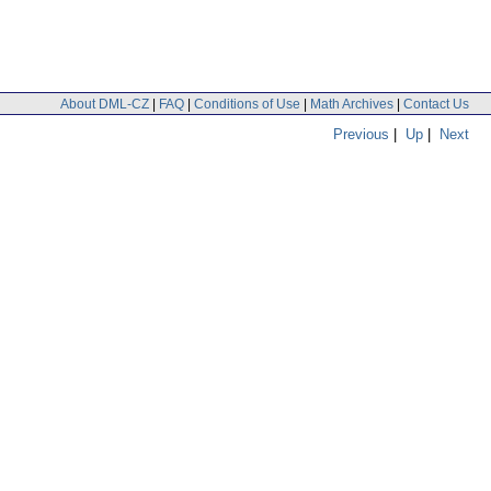
About DML-CZ
|
FAQ
|
Conditions of Use
|
Math Archives
|
Contact Us
Previous
|
Up
|
Next