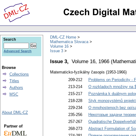
DML-CZ Home
Search
Mathematica Slovaca
Volume 16
Issue 3
Advanced Search
Issue 3,
Volume 16, 1966
(
Mathemati
Browse
Matematicko-fyzikálny časopis (1953-1966)
Collections
209-212
Problems on Periodicity -
Titles
213-214
O rozkladoch množiny na 
Authors
215-217
Poznámka k duálnym polo
MSC
218-228
Styk monosystémů projekti
229-234
O mnohostenoch bez opísan
About DML-CZ
235-256
Некоторые задачи теории
257-267
Quadratische Doppelverhäl
Partner of
268-273
Abstract Formulation of 
274-281
Прямое произведение ска