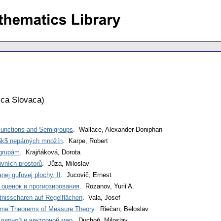
ca Slovaca
)
 Functions and Semigroups
. Wallace, Alexander Doniphan
$k$ nepárných množín
. Karpe, Robert
grupám
. Krajňáková, Dorota
vních prostorů
. Jůza, Miloslav
ej guľovej plochy. II
. Jucovič, Ernest
 оценок и прогиозирования
. Rozanov, Yuriǐ A.
tnisscharen auf Regelflächen
. Vala, Josef
Some Theorems of Measure Theory
. Riečan, Beloslav
лярной и векторной мер
. Duchoň, Miloslav