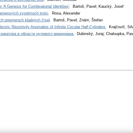
r 'A Genesis for Combinatorial Identities'
. Bartoš, Pavel; Kaucký, Josef
inerových systémoch trojíc
. Rosa, Alexander
ch priemeroch kladných čísel
. Bartoš, Pavel; Znám, Štefan
ectric Resistivity Anomalies of Infinite Circular Half-Cylinders
. Krajčovič, Sil
экватора в области нулевого меридиана
. Dubinský, Juraj; Chaloupka, Pa