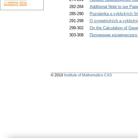
282-284
Additional Note to our Pape
285-290
Poznámka o cyklických Ste
291-298
O symetrických a cyklický
299-302
On the Calculation of Geoel
303-308
Положение космического 
© 2010
Institute of Mathematics CAS