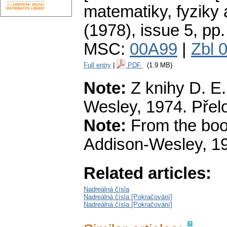
matematiky, fyziky
(1978), issue 5
,
pp.
MSC:
00A99
|
Zbl 
Full entry
|
PDF
(1.9 MB)
Note:
Z knihy D. E.
Wesley, 1974. Přelo
Note:
From the boo
Addison-Wesley, 19
Related articles:
Nadreálná čísla
Nadreálná čísla [Pokračování]
Nadreálná čísla [Pokračování]