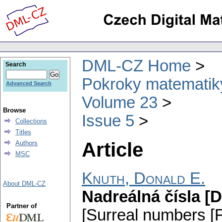
DML-CZ Home
Search
Pokroky matematiky
Advanced Search
Volume 23
Browse
Issue 5
Collections
Titles
Article
Authors
MSC
Knuth, Donald E.
About DML-CZ
Nadreálná čísla [
Partner of
[Surreal numbers [Fi