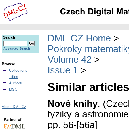
DML-CZ Home
Search
Pokroky matematiky
Advanced Search
Volume 42
Browse
Issue 1
Collections
Titles
Similar articles
Authors
MSC
Nové knihy
.
(Czec
About DML-CZ
fyziky a astronomie
Partner of
pp. 56-[56a]