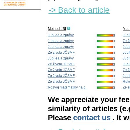
-> Back to article
Method LSI
Met
Jubilea a zprávy
Jubi
Jubilea a zprávy
Ze ž
Jubilea a zprávy
Jubi
Ze života JČSMF
Jubi
Jubilea a zprávy
Jubi
Ze života JČSMF
Jubi
Ze života JČSMF
Ze ž
Ze života JČSMF
Jubi
Ze života JČSMF
Ruko
Rozvoj matematiky na p...
Ze ž
We appreciate your fe
similarity of articles (e
Please
contact us
. It 