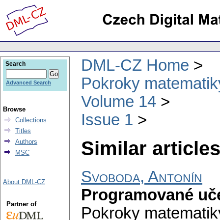
DML-CZ Home
Search
Pokroky matematiky
Advanced Search
Volume 14
Browse
Issue 1
Collections
Titles
Similar articles
Authors
MSC
Svoboda, Antonín
About DML-CZ
Programované uče
Partner of
Pokroky matematiky