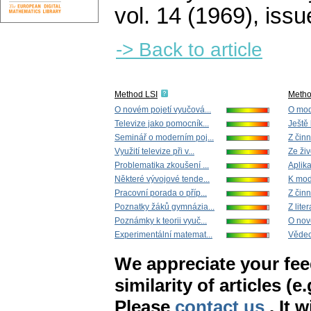
vol. 14 (1969), issu
-> Back to article
Method LSI
Meth
O novém pojetí vyučová...
O mod
Televize jako pomocník...
Ještě 
Seminář o moderním poj...
Z čin
Využití televize při v...
Ze živ
Problematika zkoušení ...
Aplika
Některé vývojové tende...
K mod
Pracovní porada o příp...
Z čin
Poznatky žáků gymnázia...
Z lite
Poznámky k teorii vyuč...
O nov
Experimentální matemat...
Vědec
We appreciate your fe
similarity of articles (e
Please
contact us
. It 