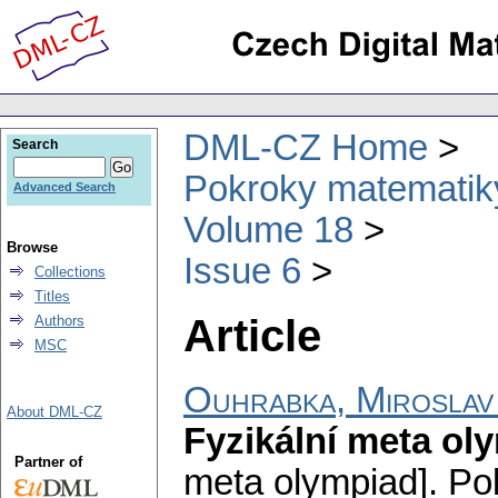
DML-CZ Home
Search
Pokroky matematiky
Advanced Search
Volume 18
Browse
Issue 6
Collections
Titles
Article
Authors
MSC
Ouhrabka, Miroslav
About DML-CZ
Fyzikální meta ol
Partner of
meta olympiad].
Po