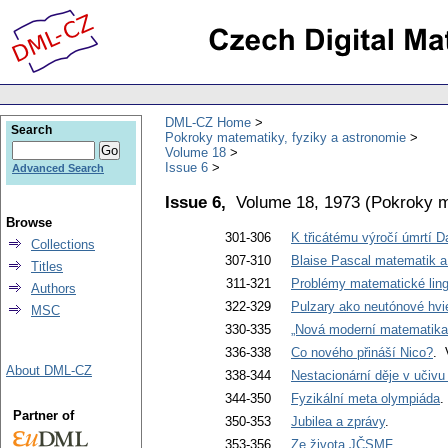
DML-CZ Home
Search
Pokroky matematiky, fyziky a astronomie
Volume 18
Issue 6
Advanced Search
Issue 6,
Volume 18, 1973
(
Pokroky m
Browse
301-306
K třicátému výročí úmrtí D
Collections
307-310
Blaise Pascal matematik a 
Titles
311-321
Problémy matematické lin
Authors
322-329
Pulzary ako neutónové hvi
MSC
330-335
„Nová moderní matematika
336-338
Co nového přináší Nico?
. 
About DML-CZ
338-344
Nestacionární děje v učivu 
344-350
Fyzikální meta olympiáda
.
Partner of
350-353
Jubilea a zprávy
.
353-356
Ze života JČSMF
.