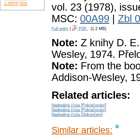
vol. 23 (1978), issu
MSC:
00A99
|
Zbl 
Full entry
|
PDF
(1.2 MB)
Note:
Z knihy D. E.
Wesley, 1974. Přelo
Note:
From the boo
Addison-Wesley, 19
Related articles:
Nadreálná čísla [Pokračování]
Nadreálná čísla [Pokračování]
Nadreálná čísla [Dokončení]
Similar articles: