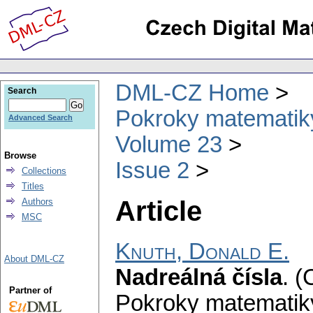
DML-CZ Home
Search
Pokroky matematiky
Advanced Search
Volume 23
Browse
Issue 2
Collections
Titles
Article
Authors
MSC
Knuth, Donald E.
About DML-CZ
Nadreálná čísla
.
(
Partner of
Pokroky matematiky