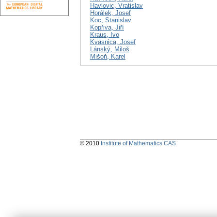
Havlovic, Vratislav
Horálek, Josef
Koc, Stanislav
Kopřiva, Jiří
Kraus, Ivo
Kvasnica, Josef
Lánský, Miloš
Mišoň, Karel
© 2010
Institute of Mathematics CAS