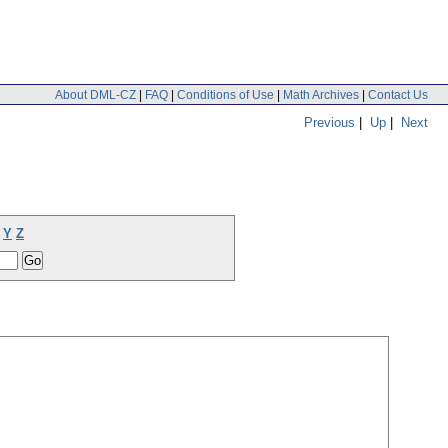
About DML-CZ
|
FAQ
|
Conditions of Use
|
Math Archives
|
Contact Us
Previous
|
Up
|
Next
Y
Z