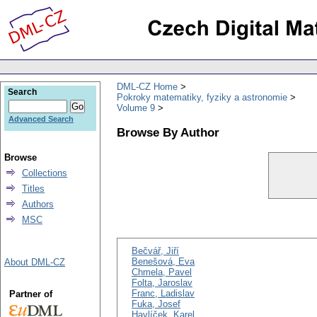
DML-CZ Home
Search
Pokroky matematiky, fyziky a astronomie
Volume 9
Advanced Search
Browse By Author
Browse
Collections
Titles
Authors
MSC
Bečvář, Jiří
Benešová, Eva
About DML-CZ
Chmela, Pavel
Folta, Jaroslav
Franc, Ladislav
Partner of
Fuka, Josef
Havlíček, Karel