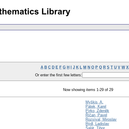
A
B
C
D
E
F
G
H
I
J
K
L
M
N
O
P
Q
R
S
T
U
V
W
X
Or enter the first few letters:
Now showing items 1-29 of 29
Myškis, A.
Pátek, Karel
Pírko, Zdeněk
Říčan, Pavel
Rozsíval, Miroslav
Rýdl, Ladislav
Šalát, Tibor