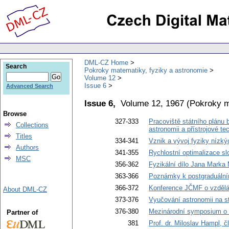
DML-CZ Home
Search
Pokroky matematiky, fyziky a astronomie
Volume 12
Issue 6
Advanced Search
Issue 6,
Volume 12, 1967
(
Pokroky m
Browse
327-333
Pracoviště státního plánu
Collections
astronomii a přístrojové te
Titles
334-341
Vznik a vývoj fyziky nízký
Authors
341-355
Rychlostní optimalizace sl
MSC
356-362
Fyzikální dílo Jana Marka 
363-366
Poznámky k postgraduálním
366-372
Konference JČMF o vzděláv
About DML-CZ
373-376
Vyučování astronomii na s
376-380
Mezinárodní symposium o 
Partner of
381
Prof. dr. Miloslav Hampl,