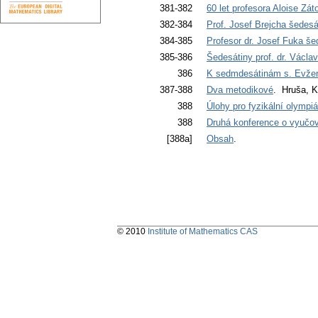
381-382
60 let profesora Aloise Zát
382-384
Prof. Josef Brejcha šedes
384-385
Profesor dr. Josef Fuka š
385-386
Šedesátiny prof. dr. Václa
386
K sedmdesátinám s. Evže
387-388
Dva metodikové
. Hruša, K
388
Úlohy pro fyzikální olympi
388
Druhá konference o vyučov
[388a]
Obsah
.
© 2010
Institute of Mathematics CAS