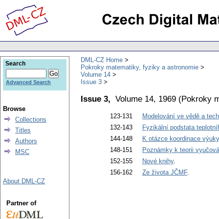
DML-CZ Home
Search
Pokroky matematiky, fyziky a astronomie
Volume 14
Issue 3
Advanced Search
Issue 3,
Volume 14, 1969
(
Pokroky m
Browse
123-131
Modelování ve vědě a tech
Collections
132-143
Fyzikální podstata teplotn
Titles
144-148
K otázce koordinace výuky
Authors
148-151
Poznámky k teorii vyučov
MSC
152-155
Nové knihy
.
156-162
Ze života JČMF
.
About DML-CZ
Partner of