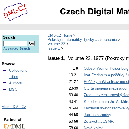
DML-CZ Home
Search
Pokroky matematiky, fyziky a astronomie
Volume 22
Issue 1
Advanced Search
Issue 1,
Volume 22, 1977
(
Pokroky m
Browse
1-9
Odešel Werner Heisenberg 
Collections
10-21
Ivar Fredholm a počátky fu
Titles
21-27
Počátky naší aplikované s
Authors
28-39
Čtvrtá spojená mezinárodn
MSC
39-40
Zrodí se velmistrovský šac
40-41
K šedesátinám Ju. A. Mitr
About DML-CZ
41-44
Možnosti světonázorové vý
44-50
Jubilea a zprávy
.
Partner of
50-58
Ze života JČSMF
.
58-60
Nové knihy
.