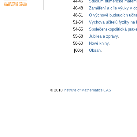
44-46
Studium numerické matem
46-48
Zaměření a cíle výuky v ob
48-51
O výchově budoucích učit
51-54
Výchova učitelů fyziky n
54-55
Společenskopolitická praxe
55-58
Jubilea a zprávy
.
58-60
Nové knihy
.
[60b]
Obsah
.
© 2010
Institute of Mathematics CAS