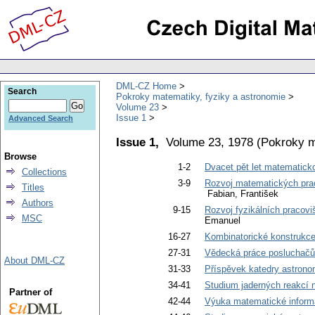
DML-CZ Home
Search
Pokroky matematiky, fyziky a astronomie
Volume 23
Issue 1
Advanced Search
Issue 1,
Volume 23, 1978
(
Pokroky m
Browse
1-2
Dvacet pět let matematicko
Collections
3-9
Rozvoj matematických praco
Titles
Fabian, František
Authors
9-15
Rozvoj fyzikálních pracovi
MSC
Emanuel
16-27
Kombinatorické konstrukce,
27-31
Vědecká práce posluchačů 
About DML-CZ
31-33
Příspěvek katedry astrono
34-41
Studium jaderných reakcí 
Partner of
42-44
Výuka matematické informa