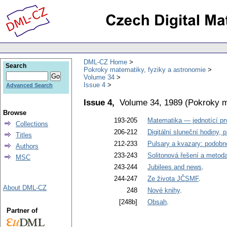
DML-CZ Home
Search
Pokroky matematiky, fyziky a astronomie
Volume 34
Issue 4
Advanced Search
Issue 4,
Volume 34, 1989
(
Pokroky m
Browse
193-205
Matematika — jednotící pr
Collections
206-212
Digitální sluneční hodiny,
Titles
212-233
Pulsary a kvazary: podobno
Authors
233-243
Solitonová řešení a metod
MSC
243-244
Jubilees and news
.
244-247
Ze života JČSMF
.
About DML-CZ
248
Nové knihy
.
[248b]
Obsah
.
Partner of