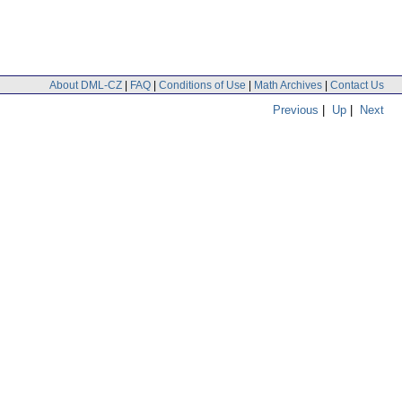
About DML-CZ
|
FAQ
|
Conditions of Use
|
Math Archives
|
Contact Us
Previous
|
Up
|
Next