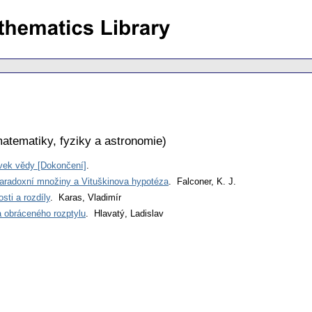
atematiky, fyziky a astronomie
)
vek vědy [Dokončení]
.
 paradoxní množiny a Vituškinova hypotéza
. Falconer, K. J.
sti a rozdíly
. Karas, Vladimír
a obráceného rozptylu
. Hlavatý, Ladislav