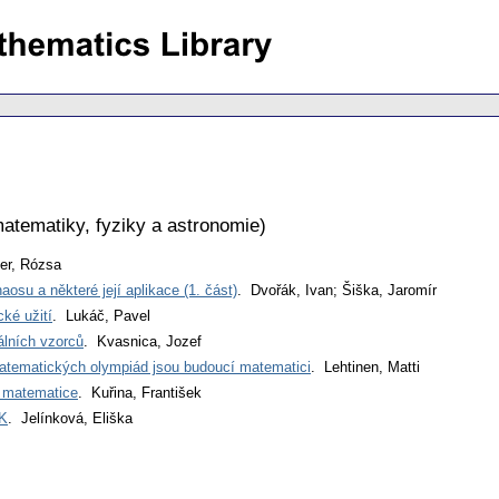
atematiky, fyziky a astronomie
)
er, Rózsa
aosu a některé její aplikace (1. část)
. Dvořák, Ivan; Šiška, Jaromír
cké užití
. Lukáč, Pavel
álních vzorců
. Kvasnica, Jozef
atematických olympiád jsou budoucí matematici
. Lehtinen, Matti
í matematice
. Kuřina, František
UK
. Jelínková, Eliška