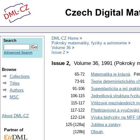
DML-CZ Home
Search
Pokroky matematiky, fyziky a astronomie
Volume 36
Issue 2
Advanced Search
Issue 2,
Volume 36, 1991
(
Pokroky m
Browse
65-72
Matematika je krásná
. Pét
Collections
73-91
Teorie deterministického ch
Titles
91-106
Superplasticita a její prakti
Authors
106-115
Jednotková struktura fyzik
MSC
115-117
Vítězové mezinárodních m
117-122
Představivost a vyučován
About DML-CZ
122-124
Výuka biofyziky na MFF 
125-[128a]
Jubilea a zprávy
.
Partner of
[128b]
Obsah
.