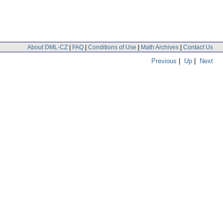
About DML-CZ
|
FAQ
|
Conditions of Use
|
Math Archives
|
Contact Us
Previous
|
Up
|
Next