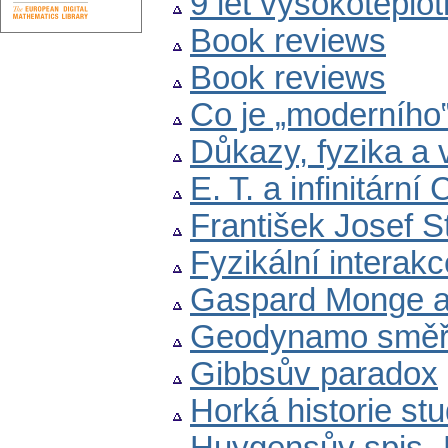
9 let vysokoteplot
Book reviews
Book reviews
Co je „moderního
Důkazy, fyzika a 
E. T. a infinitárn
František Josef 
Fyzikální interakce
Gaspard Monge a 
Geodynamo směřuj
Gibbsův paradox
Horká historie st