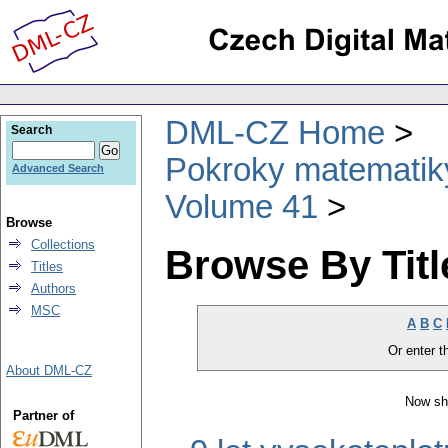
DML-CZ Home
Search
Pokroky matematiky
Advanced Search
Volume 41
Browse
Collections
Browse By Titl
Titles
Authors
MSC
A
B
C
Or enter th
About DML-CZ
Now sh
Partner of