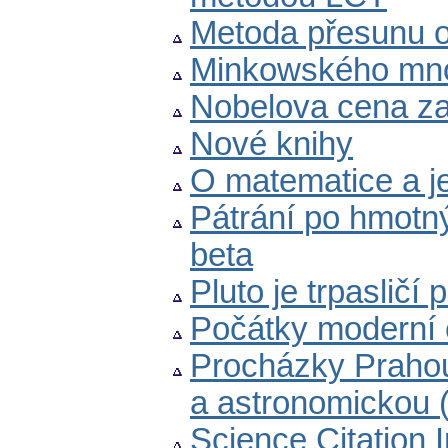
Metoda přesunu 
Minkowského množ
Nobelova cena za
Nové knihy
O matematice a j
Pátrání po hmotn
beta
Pluto je trpasličí 
Počátky moderní 
Procházky Prahou
a astronomickou (
Science Citation 