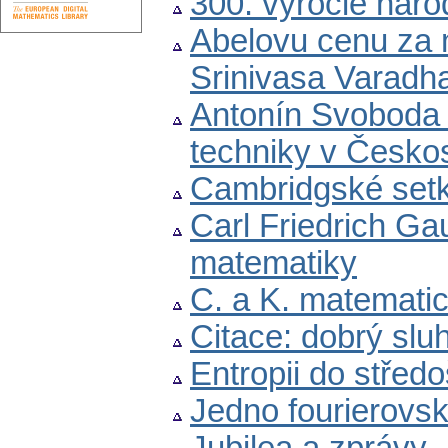
300. výročie nar
Abelovu cenu za 
Srinivasa Varadh
Antonín Svoboda 
techniky v Česko
Cambridgské set
Carl Friedrich G
matematiky
C. a K. matemati
Citace: dobrý slu
Entropii do střed
Jedno fourierovsk