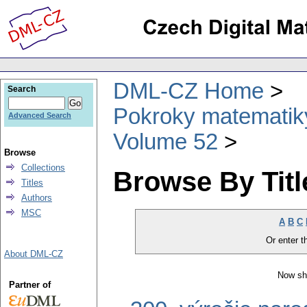
DML-CZ Home
Search
Pokroky matematiky
Advanced Search
Volume 52
Browse
Collections
Browse By Titl
Titles
Authors
MSC
A
B
C
Or enter th
About DML-CZ
Now sh
Partner of