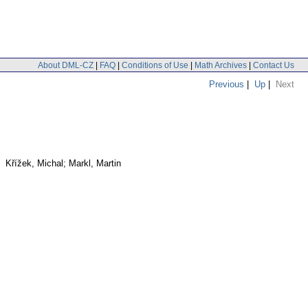
About DML-CZ
|
FAQ
|
Conditions of Use
|
Math Archives
|
Contact Us
Previous
|
Up
|
Next
. Křížek, Michal; Markl, Martin