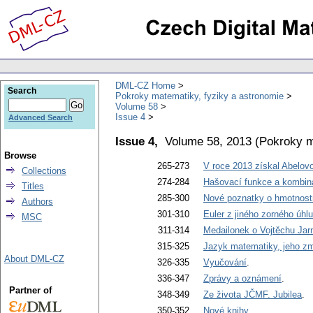
DML-CZ Home
Search
Pokroky matematiky, fyziky a astronomie
Volume 58
Issue 4
Advanced Search
Issue 4,
Volume 58, 2013
(
Pokroky m
Browse
265-273
V roce 2013 získal Abelovo
Collections
274-284
Hašovací funkce a kombina
Titles
285-300
Nové poznatky o hmotnostn
Authors
301-310
Euler z jiného zorného úhlu
MSC
311-314
Medailonek o Vojtěchu Jar
315-325
Jazyk matematiky, jeho zm
About DML-CZ
326-335
Vyučování
.
336-347
Zprávy a oznámení
.
Partner of
348-349
Ze života JČMF. Jubilea
.
350-352
Nové knihy
.