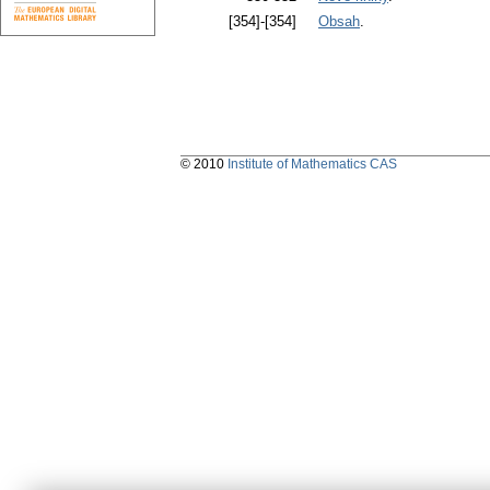
[354]-[354]
Obsah
.
© 2010
Institute of Mathematics CAS