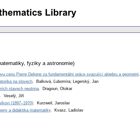
atematiky, fyziky a astronomie
)
vu cenu Pierre Deligne za fundamentální práce svazující algebru a geometrii
torika na slovech
. Balková, Ľubomíra; Legerský, Jan
ích stavech neutrina
. Dragoun, Otokar
. Veselý, Jiří
níkovi (1897–1970)
. Kurzweil, Jaroslav
eny a didaktika matematiky
. Kvasz, Ladislav