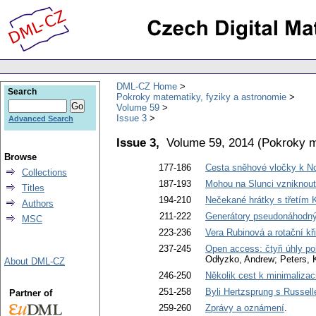
DML-CZ Home
Search
Pokroky matematiky, fyziky a astronomie
Volume 59
Issue 3
Advanced Search
Issue 3,
Volume 59, 2014
(
Pokroky m
Browse
177-186
Cesta sněhové vločky k N
Collections
187-193
Mohou na Slunci vzniknou
Titles
194-210
Nečekané hrátky s třetím
Authors
211-222
Generátory pseudonáhodný
MSC
223-236
Vera Rubinová a rotační kři
237-245
Open access: čtyři úhly po
Odłyzko, Andrew; Peters, 
About DML-CZ
246-250
Několik cest k minimaliza
251-258
Byli Hertzsprung s Russel
Partner of
259-260
Zprávy a oznámení
.