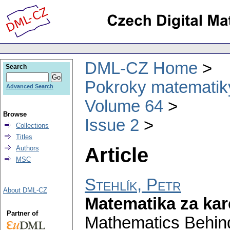
DML-CZ Home
Search
Pokroky matematiky
Advanced Search
Volume 64
Browse
Issue 2
Collections
Titles
Article
Authors
MSC
Stehlík, Petr
About DML-CZ
Matematika za kar
Partner of
Mathematics Behind