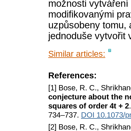
možnosti vytváření 
modifikovanými pravi
uzpůsobeny tomu, a
jednoduše vytvořit 
Similar articles:
References:
[1] Bose, R. C., Shrikhan
conjecture about the n
squares of order 4t + 2
734–737.
DOI 10.1073/p
[2] Bose, R. C., Shrikhan