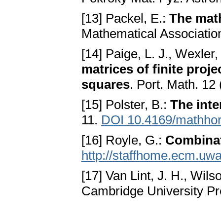
[13] Packel, E.:
The mat
Mathematical Associatio
[14] Paige, L. J., Wexler,
matrices of finite proje
squares
. Port. Math. 12
[15] Polster, B.:
The int
11.
DOI 10.4169/mathhor
[16] Royle, G.:
Combinat
http://staffhome.ecm.uw
[17] Van Lint, J. H., Wils
Cambridge University Pr