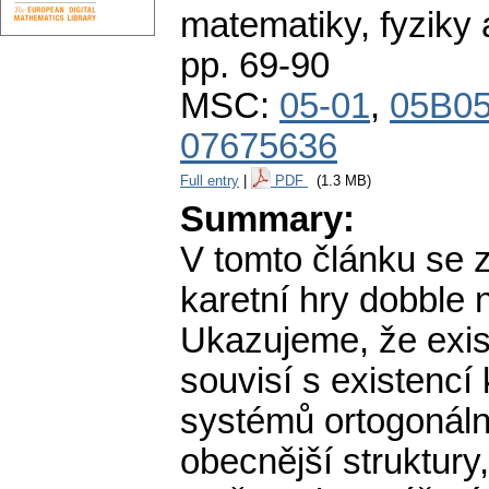
matematiky, fyziky
pp. 69-90
MSC:
05-01
,
05B0
07675636
Full entry
|
PDF
(1.3 MB)
Summary:
V tomto článku se 
karetní hry dobble 
Ukazujeme, že exis
souvisí s existencí
systémů ortogonáln
obecnější struktur