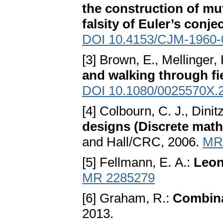
the construction of mu
falsity of Euler’s conje
DOI 10.4153/CJM-1960-
[3] Brown, E., Mellinger, 
and walking through fi
DOI 10.1080/0025570X.
[4] Colbourn, C. J., Dinitz
designs (Discrete math
and Hall/CRC, 2006.
MR
[5] Fellmann, E. A.:
Leon
MR 2285279
[6] Graham, R.:
Combina
2013.