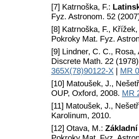
[7] Katrnoška, F.:
Latins
Fyz. Astronom. 52 (2007
[8] Katrnoška, F., Křížek
Pokroky Mat. Fyz. Astro
[9] Lindner, C. C., Rosa,
Discrete Math. 22 (1978
365X(78)90122-X
|
MR 0
[10] Matoušek, J., Nešetři
OUP, Oxford, 2008.
MR 
[11] Matoušek, J., Nešetři
Karolinum, 2010.
[12] Otava, M.:
Základní
Pokroky Mat. Fyz. Astro