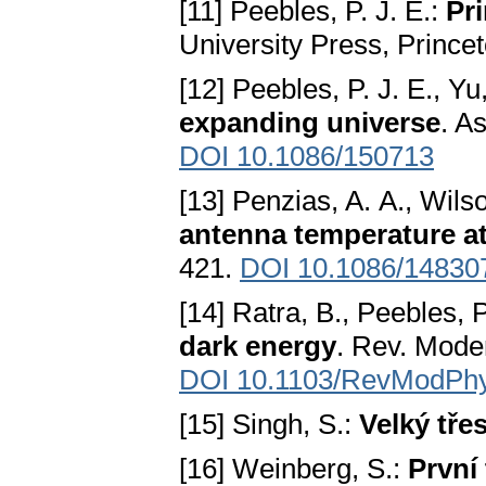
[11] Peebles, P. J. E.:
Pr
University Press, Prince
[12] Peebles, P. J. E., Yu,
expanding universe
. A
DOI 10.1086/150713
[13] Penzias, A. A., Wils
antenna temperature a
421.
DOI 10.1086/14830
[14] Ratra, B., Peebles, P
dark energy
. Rev. Mode
DOI 10.1103/RevModPhy
[15] Singh, S.:
Velký tře
[16] Weinberg, S.:
První 