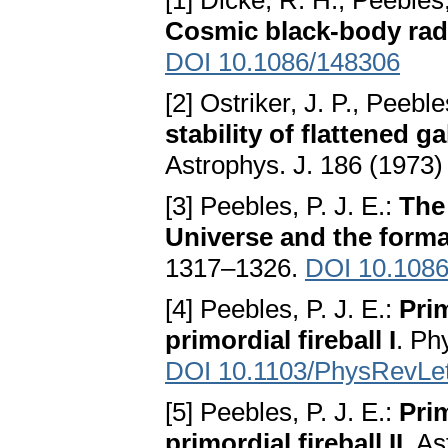
[1] Dicke, R. H., Peebles, 
Cosmic black-body rad
DOI 10.1086/148306
[2] Ostriker, J. P., Peeble
stability of flattened g
Astrophys. J. 186 (1973
[3] Peebles, P. J. E.:
The
Universe and the forma
1317–1326.
DOI 10.108
[4] Peebles, P. J. E.:
Pri
primordial fireball I
. Ph
DOI 10.1103/PhysRevLet
[5] Peebles, P. J. E.:
Pri
primordial fireball II
. A