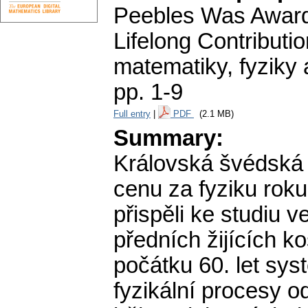
Peebles Was Awarde
Lifelong Contributi
matematiky, fyziky
pp. 1-9
Full entry
|
PDF
(2.1 MB)
Summary:
Královská švédská 
cenu za fyziku rok
přispěli ke studiu 
předních žijících 
počátku 60. let sys
fyzikální procesy o