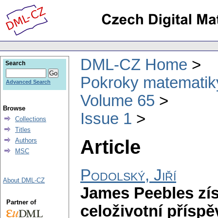
DML-CZ Home
Search
Pokroky matematiky
Advanced Search
Volume 65
Browse
Issue 1
Collections
Titles
Article
Authors
MSC
Podolský, Jiří
About DML-CZ
James Peebles zís
Partner of
celoživotní přísp