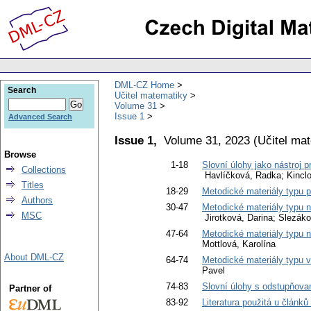
DML-CZ Home
Search
Učitel matematiky
Volume 31
Issue 1
Advanced Search
Issue 1,
Volume 31, 2023
(
Učitel ma
Browse
1-18
Slovní úlohy jako nástroj 
Collections
Havlíčková, Radka; Kincl
Titles
18-29
Metodické materiály typu po
Authors
30-47
Metodické materiály typu n
MSC
Jirotková, Darina; Slezák
47-64
Metodické materiály typu n
Mottlová, Karolína
About DML-CZ
64-74
Metodické materiály typu va
Pavel
74-83
Slovní úlohy s odstupňova
Partner of
83-92
Literatura použitá u článků