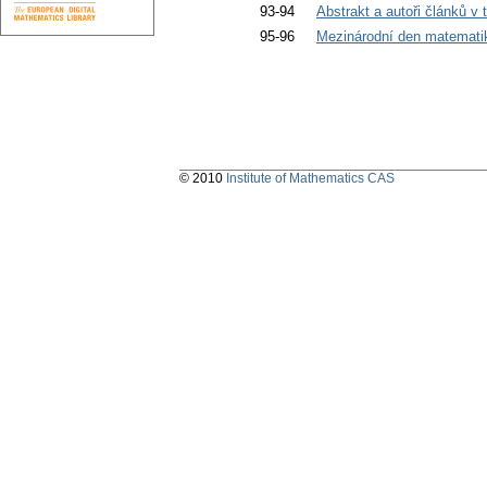
93-94
Abstrakt a autoři článků v 
95-96
Mezinárodní den matemat
© 2010
Institute of Mathematics CAS