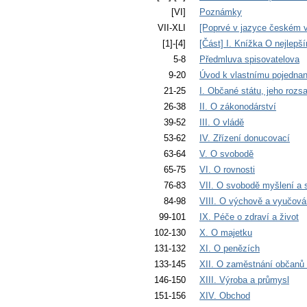
[VI]
Poznámky
VII-XLI
[Poprvé v jazyce českém v
[1]-[4]
[Část] I. Knížka O nejlepš
5-8
Předmluva spisovatelova
9-20
Úvod k vlastnímu pojednan
21-25
I. Občané státu, jeho rozs
26-38
II. O zákonodárství
39-52
III. O vládě
53-62
IV. Zřízení donucovací
63-64
V. O svobodě
65-75
VI. O rovnosti
76-83
VII. O svobodě myšlení a
84-98
VIII. O výchově a vyučová
99-101
IX. Péče o zdraví a život
102-130
X. O majetku
131-132
XI. O penězích
133-145
XII. O zaměstnání občanů 
146-150
XIII. Výroba a průmysl
151-156
XIV. Obchod