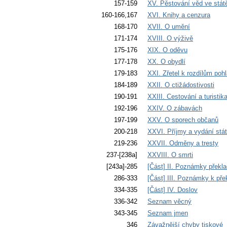
157-159
XV. Pěstování věd ve stát
160-166,167
XVI. Knihy a cenzura
168-170
XVII. O umění
171-174
XVIII. O výživě
175-176
XIX. O oděvu
177-178
XX. O obydlí
179-183
XXI. Zřetel k rozdílům pohl
184-189
XXII. O ctižádostivosti
190-191
XXIII. Cestování a turistik
192-196
XXIV. O zábavách
197-199
XXV. O sporech občanů
200-218
XXVI. Příjmy a vydání stá
219-236
XXVII. Odměny a tresty
237-[238a]
XXVIII. O smrti
[243a]-285
[Část] II. Poznámky překla
286-333
[Část] III. Poznámky k pře
334-335
[Část] IV. Doslov
336-342
Seznam věcný
343-345
Seznam jmen
346
Závažnější chyby tiskové