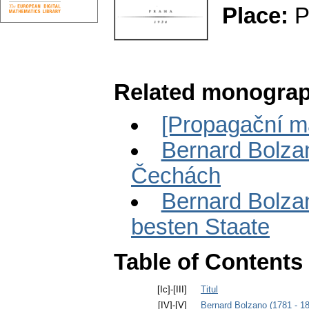
Place:
P
Related monograp
[Propagační ma
Bernard Bolzan
Čechách
Bernard Bolzan
besten Staate
Table of Contents
[Ic]-[III]
Titul
[IV]-[V]
Bernard Bolzano (1781 - 1