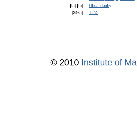
[Ia]-[Ib]
Obsah knihy
[346a]
Tiráž
© 2010
Institute of 