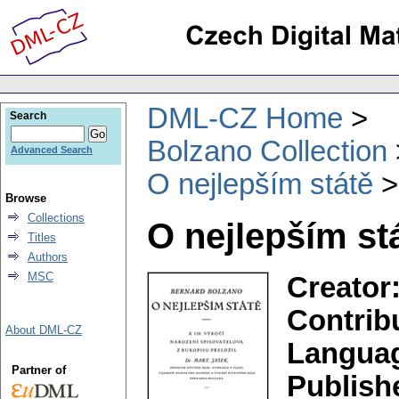
DML-CZ Home
Search
Bolzano Collection
Advanced Search
O nejlepším státě
Browse
Collections
O nejlepším st
Titles
Authors
MSC
Creator
Contrib
About DML-CZ
Langua
Partner of
Publish