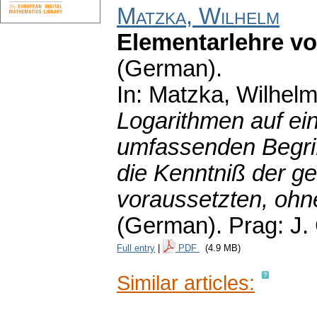
Matzka, Wilhelm
Elementarlehre vo
(German).
In: Matzka, Wilhel
Logarithmen auf ei
umfassenden Begriff
die Kenntniß der g
voraussetzten, ohne
(German).
Prag: J.
Full entry
|
PDF
(4.9 MB)
Similar articles: