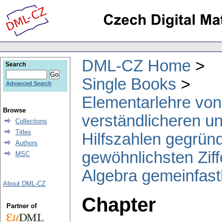
DML-CZ Home
Search
Single Books
Advanced Search
Elementarlehre von
Browse
verständlicheren u
Collections
Titles
Hilfszahlen gegründ
Authors
gewöhnlichsten Zif
MSC
Algebra gemeinfastl
About DML-CZ
Chapter
Partner of