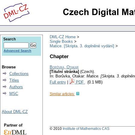
DML-CZ Home
Search
Single Books
Matice. [Skripta. 3. doplněné vydání]
Advanced Search
Chapter
Browse
Borůvka, Otakar
[Titulní stránka]
(Czech).
Collections
In: Borůvka, Otakar:
Matice. [Skripta. 3. doplně
Titles
Full entry
|
PDF
(0.1 MB)
Authors
MSC
Similar articles:
About DML-CZ
Partner of
© 2010
Institute of Mathematics CAS