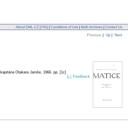
About DML-CZ
|
FAQ
|
Conditions of Use
|
Math Archives
|
Contact Us
Previous
|
Up
|
Next
 kapitána Otakara Jaroše, 1966.
pp. [1c]
Feedback