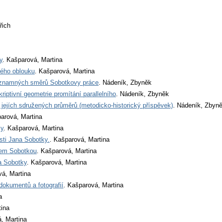
řich
y
. Kašparová, Martina
ového oblouku
. Kašparová, Martina
významných směrů Sobotkovy práce
. Nádeník, Zbyněk
iptivní geometrie promítání parallelního
. Nádeník, Zbyněk
 jejích sdružených průměrů (metodicko-historický příspěvek)
. Nádeník, Zbyn
parová, Martina
ky
. Kašparová, Martina
sti Jana Sobotky.
. Kašparová, Martina
nem Sobotkou
. Kašparová, Martina
a Sobotky
. Kašparová, Martina
vá, Martina
okumentů a fotografií
. Kašparová, Martina
a
tina
, Martina