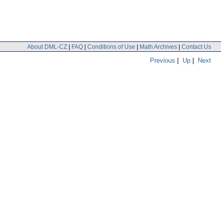
About DML-CZ
|
FAQ
|
Conditions of Use
|
Math Archives
|
Contact Us
Previous
|
Up
|
Next