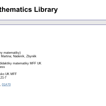
ny matematiky)
 Martina; Nádeník, Zbyněk
didaktiky matematiky MFF UK
ress
isko UK MFF
121-7
,
01A70