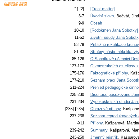
[1]-[2]
[Front matter]
3-7
Úvodní slovo
. Bečvář, Jind
9-9
Obsah
10-10
[Rodokmen Jana Sobotky]
11-52
Životní osudy Jana Sobotk
53-79
Přibližné rektifikace kruh
81-83
Stručný nástin několika 
85-126
O Sobotkově učebnici Deskr
127-173
O konstrukcích os elipsy z
175-176
Faktografické přílohy
. Kaš
177-210
Seznam prací Jana Sobot
211-224
Přehled pedagogické činno
225-230
Disertace posuzované Ja
231-234
Vysokoškolská studia Jan
[235]-[235]
Obrazové přílohy
. Kašparo
237-238
Seznam reprodukovaných d
I-XLI
Přílohy
. Kašparová, Martin
239-242
Summary
. Kašparová, Mar
243-250
Jmenný rejstřík
. Kašparová