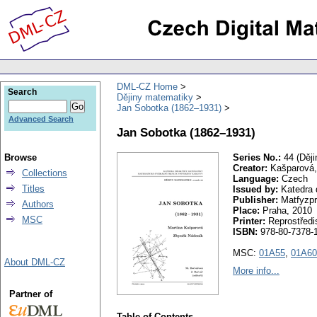
DML-CZ Home
Search
Dějiny matematiky
Jan Sobotka (1862–1931)
Advanced Search
Jan Sobotka (1862–1931)
Browse
Series No.:
44 (Ději
Creator:
Kašparová,
Collections
Language:
Czech
Titles
Issued by:
Katedra 
Publisher:
Matfyzp
Authors
Place:
Praha, 2010
MSC
Printer:
Reprostřed
ISBN:
978-80-7378-
MSC:
01A55
,
01A60
About DML-CZ
More info...
Partner of
Table of Contents