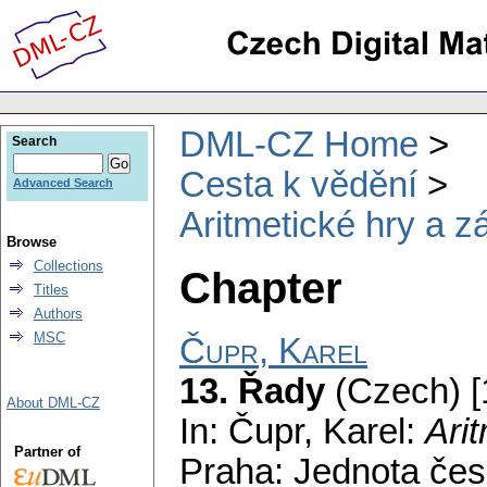
DML-CZ Home
Search
Cesta k vědění
Advanced Search
Aritmetické hry a 
Browse
Collections
Chapter
Titles
Authors
MSC
Čupr, Karel
13. Řady
(Czech) [
About DML-CZ
In: Čupr, Karel:
Ari
Partner of
Praha: Jednota čes