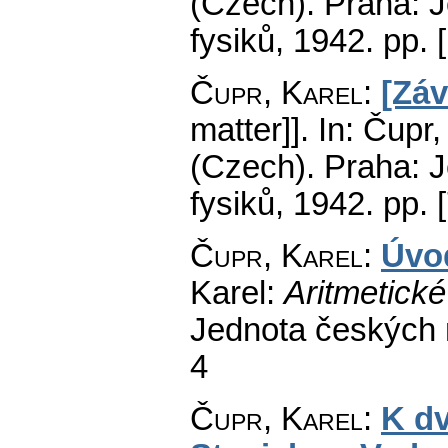
(Czech).
Praha: J
fysiků, 1942.
pp. [
Čupr, Karel
:
[Záv
matter]].
In: Čupr,
(Czech).
Praha: J
fysiků, 1942.
pp. 
Čupr, Karel
:
Úvo
Karel:
Aritmetick
Jednota českých 
4
Čupr, Karel
:
K d