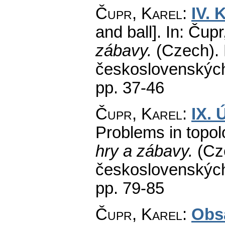
Čupr, Karel
:
IV. 
and ball].
In: Čupr
zábavy.
(Czech).
československých
pp. 37-46
Čupr, Karel
:
IX. 
Problems in topol
hry a zábavy.
(Cz
československých
pp. 79-85
Čupr, Karel
:
Obs