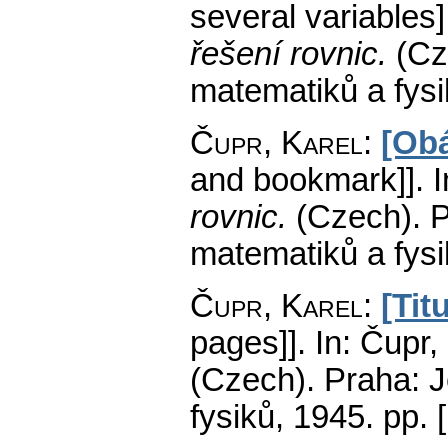
several variables]
řešení rovnic.
(Cz
matematiků a fys
Čupr, Karel
:
[Obá
and bookmark]].
I
rovnic.
(Czech).
P
matematiků a fys
Čupr, Karel
:
[Tit
pages]].
In: Čupr,
(Czech).
Praha: J
fysiků, 1945.
pp. [