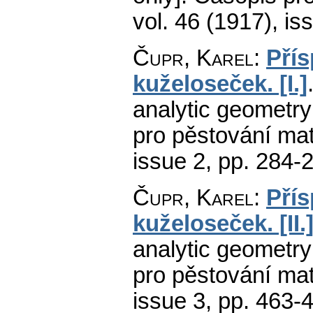
vol. 46 (1917), is
Čupr, Karel
:
Přís
kuželoseček. [I.]
analytic geometry o
pro pěstování mat
issue 2
,
pp. 284-
Čupr, Karel
:
Přís
kuželoseček. [II.
analytic geometry o
pro pěstování mat
issue 3
,
pp. 463-