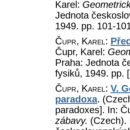
Karel:
Geometrick
Jednota českoslo
1949.
pp. 101-10
Čupr, Karel
:
Pře
Čupr, Karel:
Geom
Praha: Jednota č
fysiků, 1949.
pp. [
Čupr, Karel
:
V. G
paradoxa
.
(Czech
paradoxes].
In: Č
zábavy.
(Czech).