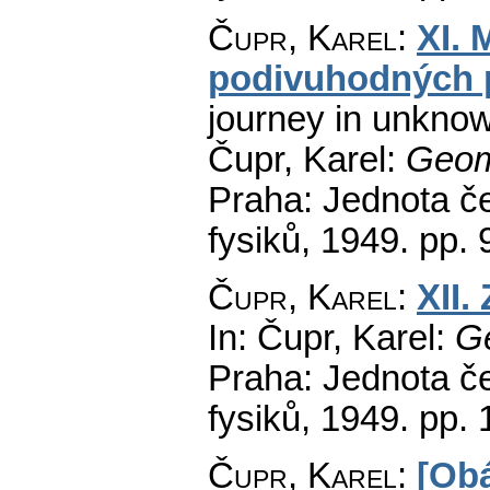
Čupr, Karel
:
XI. 
podivuhodných 
journey in unkno
Čupr, Karel:
Geom
Praha: Jednota č
fysiků, 1949.
pp. 
Čupr, Karel
:
XII.
In: Čupr, Karel:
Ge
Praha: Jednota č
fysiků, 1949.
pp. 
Čupr, Karel
:
[Obá