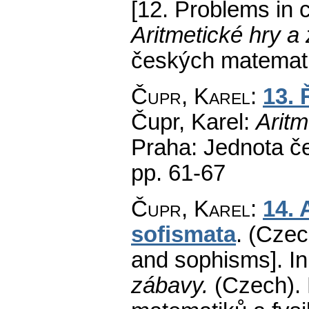
[12. Problems in 
Aritmetické hry a
českých matemati
Čupr, Karel
:
13. 
Čupr, Karel:
Aritm
Praha: Jednota č
pp. 61-67
Čupr, Karel
:
14. 
sofismata
.
(Czec
and sophisms].
In
zábavy.
(Czech).