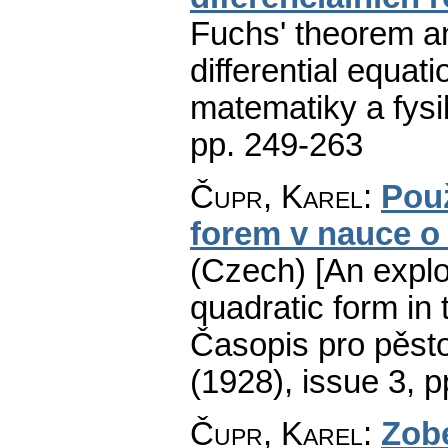
Fuchs' theorem and
differential equati
matematiky a fysi
pp. 249-263
Čupr, Karel
:
Použ
forem v nauce o
(Czech) [An exploi
quadratic form in 
Časopis pro pěsto
(1928), issue 3
,
p
Čupr, Karel
:
Zobe