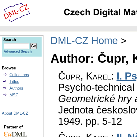
DML-CZ Home
Search
Advanced Search
Author: Čupr, 
Browse
Čupr, Karel
:
I. P
Collections
Titles
Psycho-technical 
Authors
MSC
Geometrické hry 
Jednota českoslo
About DML-CZ
1949.
pp. 5-12
Partner of