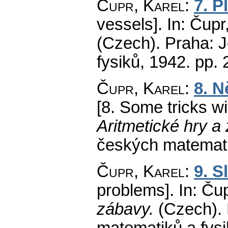
Čupr, Karel
:
7. P
vessels].
In: Čupr
(Czech).
Praha: J
fysiků, 1942.
pp. 
Čupr, Karel
:
8. N
[8. Some tricks wi
Aritmetické hry a
českých matemati
Čupr, Karel
:
9. S
problems].
In: Čup
zábavy.
(Czech).