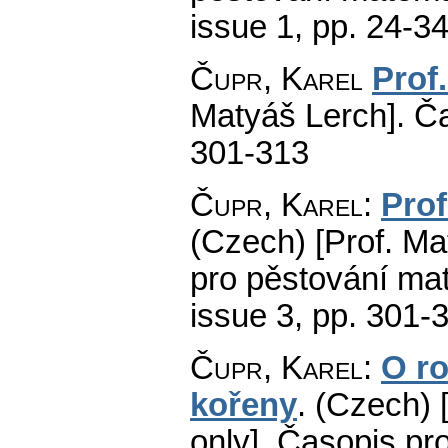
issue 1
,
pp. 24-3
Čupr, Karel
Prof
Matyáš Lerch].
Ča
301-313
Čupr, Karel
:
Prof
(Czech) [Prof. Mat
pro pěstování mat
issue 3
,
pp. 301-
Čupr, Karel
:
O ro
kořeny
.
(Czech) 
only].
Časopis pro