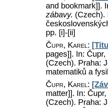
and bookmark]].
I
zábavy.
(Czech).
československých
pp. [i]-[ii]
Čupr, Karel
:
[Tit
pages]].
In: Čupr,
(Czech).
Praha: J
matematiků a fys
Čupr, Karel
:
[Záv
matter]].
In: Čupr,
(Czech).
Praha: J