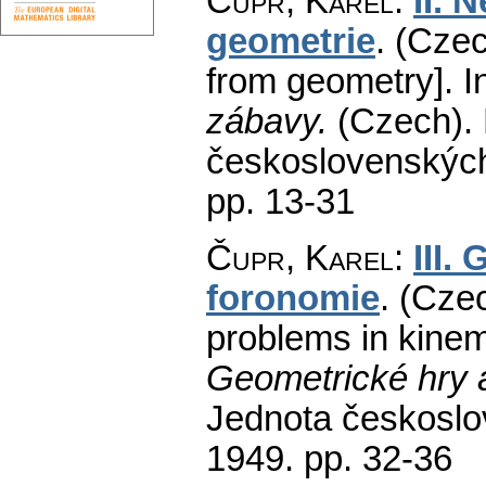
Čupr, Karel
:
II. 
geometrie
.
(Czec
from geometry].
In
zábavy.
(Czech).
československých
pp. 13-31
Čupr, Karel
:
III.
foronomie
.
(Czec
problems in kinem
Geometrické hry 
Jednota českoslo
1949.
pp. 32-36