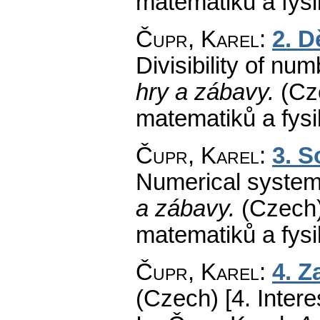
matematiků a fys
Čupr, Karel
:
2. D
Divisibility of num
hry a zábavy.
(Cz
matematiků a fys
Čupr, Karel
:
3. S
Numerical system
a zábavy.
(Czech)
matematiků a fys
Čupr, Karel
:
4. Z
(Czech) [4. Inter