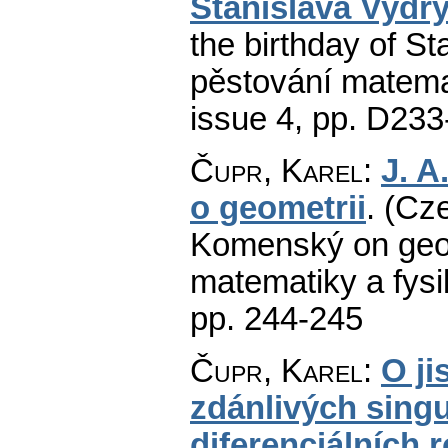
Stanislava Vydr
the birthday of St
pěstování matemat
issue 4
,
pp. D233
Čupr, Karel
:
J. 
o geometrii
.
(Cze
Komenský on geo
matematiky a fysi
pp. 244-245
Čupr, Karel
:
O j
zdánlivých singu
diferenciálních 