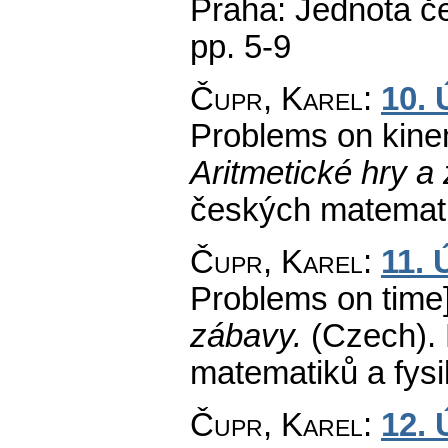
Praha: Jednota č
pp. 5-9
Čupr, Karel
:
10. 
Problems on kine
Aritmetické hry a
českých matemati
Čupr, Karel
:
11. 
Problems on time]
zábavy.
(Czech).
matematiků a fys
Čupr, Karel
:
12. 