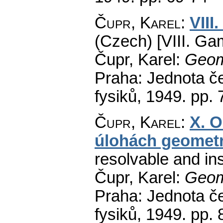
Čupr, Karel
:
VIII
(Czech) [VIII. Ga
Čupr, Karel:
Geom
Praha: Jednota č
fysiků, 1949.
pp. 
Čupr, Karel
:
X. O
úlohách geomet
resolvable and in
Čupr, Karel:
Geom
Praha: Jednota č
fysiků, 1949.
pp. 