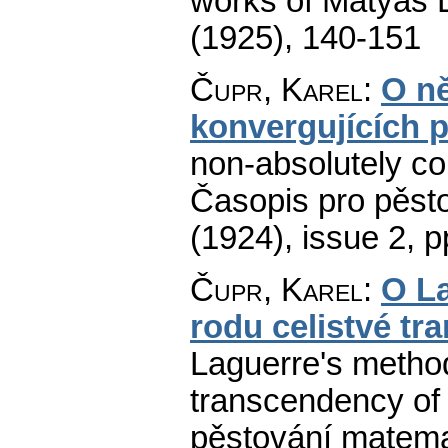
works of Matyáš L
(1925), 140-151
Čupr, Karel
:
O ně
konvergujících
non-absolutely co
Časopis pro pěsto
(1924), issue 2
,
p
Čupr, Karel
:
O L
rodu celistvé tr
Laguerre's method
transcendency of a
pěstování matemat