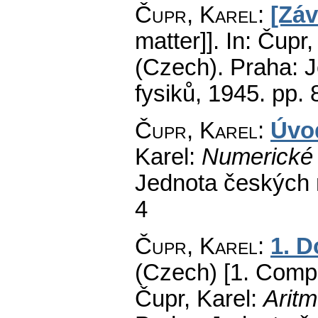
Čupr, Karel
:
[Záv
matter]].
In: Čupr,
(Czech).
Praha: J
fysiků, 1945.
pp. 
Čupr, Karel
:
Úvo
Karel:
Numerické 
Jednota českých 
4
Čupr, Karel
:
1. 
(Czech) [1. Compl
Čupr, Karel:
Aritm