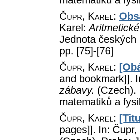
matematiků a fys
Čupr, Karel
:
Obs
Karel:
Aritmetick
Jednota českých 
pp. [75]-[76]
Čupr, Karel
:
[Obá
and bookmark]].
I
zábavy.
(Czech).
matematiků a fys
Čupr, Karel
:
[Tit
pages]].
In: Čupr,