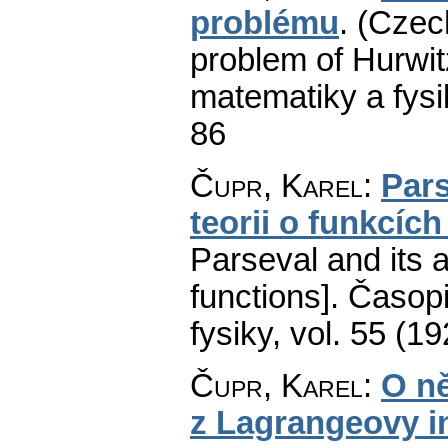
problému
.
(Czech
problem of Hurwit
matematiky a fysi
86
Čupr, Karel
:
Pars
teorii o funkcíc
Parseval and its ap
functions].
Časopi
fysiky
,
vol. 55 (19
Čupr, Karel
:
O ně
z Lagrangeovy i