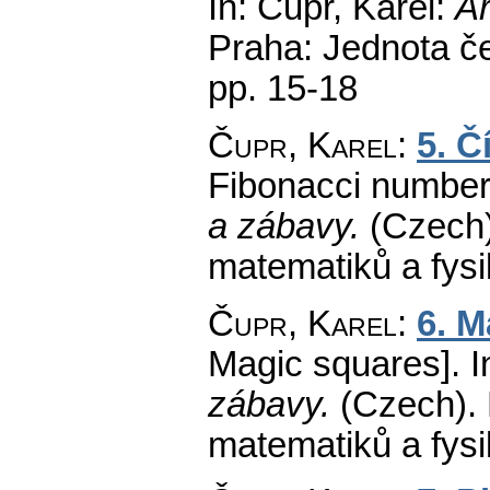
In: Čupr, Karel:
Ar
Praha: Jednota č
pp. 15-18
Čupr, Karel
:
5. Č
Fibonacci number
a zábavy.
(Czech)
matematiků a fys
Čupr, Karel
:
6. M
Magic squares].
I
zábavy.
(Czech).
matematiků a fys