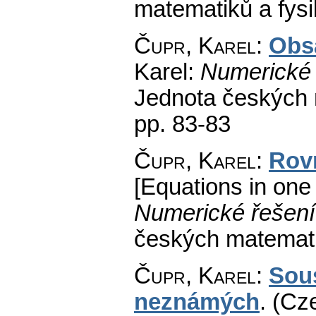
matematiků a fys
Čupr, Karel
:
Obs
Karel:
Numerické 
Jednota českých 
pp. 83-83
Čupr, Karel
:
Rov
[Equations in one 
Numerické řešení
českých matemati
Čupr, Karel
:
Sous
neznámých
.
(Cze