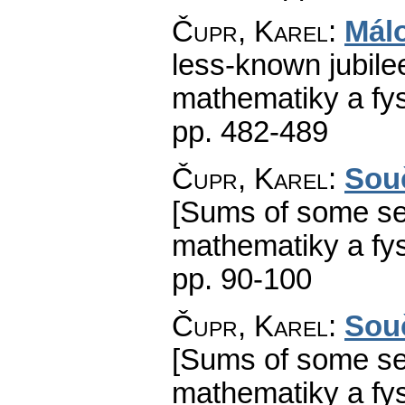
Čupr, Karel
:
Mál
less-known jubilee
mathematiky a fys
pp. 482-489
Čupr, Karel
:
Souč
[Sums of some seri
mathematiky a fys
pp. 90-100
Čupr, Karel
:
Souč
[Sums of some seri
mathematiky a fys