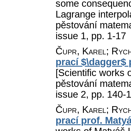
some consequence
Lagrange interpola
pěstování matemat
issue 1
,
pp. 1-17
Čupr, Karel; Rych
prací $\dagger$ 
[Scientific works 
pěstování matemat
issue 2
,
pp. 140-
Čupr, Karel
;
Rych
prací prof. Maty