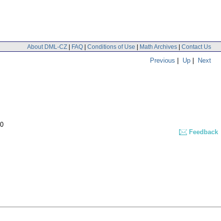
About DML-CZ
|
FAQ
|
Conditions of Use
|
Math Archives
|
Contact Us
Previous
|
Up
|
Next
00
Feedback