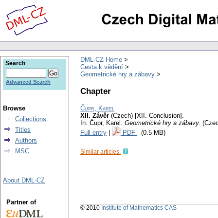
DML-CZ Home
Search
Cesta k vědění
Geometrické hry a zábavy
Advanced Search
Chapter
Browse
Čupr, Karel
XII. Závěr
(Czech) [XII. Conclusion].
Collections
In: Čupr, Karel:
Geometrické hry a zábavy.
(Cze
Titles
Full entry
|
PDF
(0.5 MB)
Authors
MSC
Similar articles:
About DML-CZ
Partner of
© 2010
Institute of Mathematics CAS