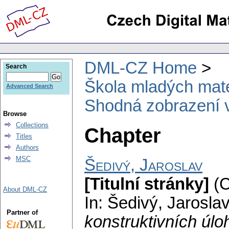
DML-CZ Home
Search
Škola mladých mat
Advanced Search
Shodná zobrazení v
Browse
Collections
Chapter
Titles
Authors
MSC
Šedivý, Jaroslav
[Titulní stránky]
(
About DML-CZ
In: Šedivý, Jarosla
Partner of
konstruktivních úl