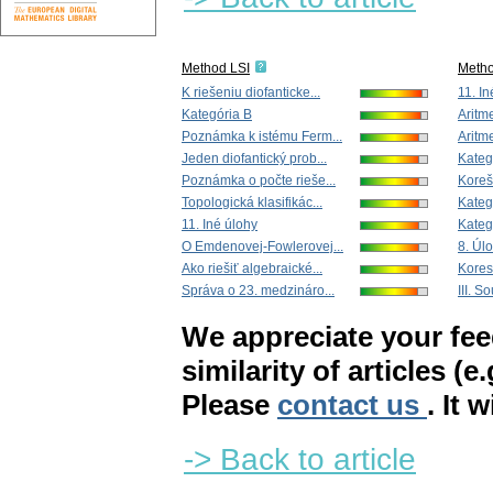
Method LSI
Meth
K riešeniu diofanticke...
11. In
Kategória B
Aritme
Poznámka k istému Ferm...
Aritme
Jeden diofantický prob...
Kateg
Poznámka o počte rieše...
Koreš
Topologická klasifikác...
Kateg
11. Iné úlohy
Kateg
O Emdenovej-Fowlerovej...
8. Úlo
Ako riešiť algebraické...
Kores
Správa o 23. medzináro...
III. So
We appreciate your fe
similarity of articles (e
Please
contact us
. It 
-> Back to article