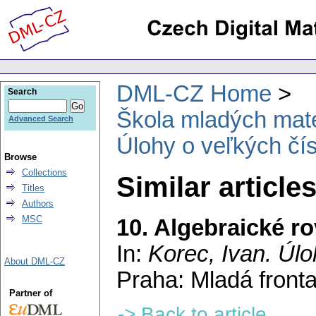
DML-CZ Home
Search
Škola mladých mat
Advanced Search
Úlohy o veľkých čí
Browse
Collections
Similar articles
Titles
Authors
MSC
10. Algebraické r
In:
Korec, Ivan
. Úl
About DML-CZ
Praha: Mladá front
Partner of
-> Back to article