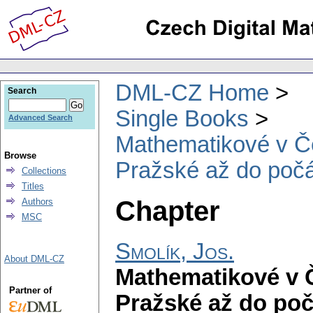
DML-CZ Home
Search
Single Books
Advanced Search
Mathematikové v Če
Browse
Pražské až do počát
Collections
Titles
Chapter
Authors
MSC
Smolík, Jos.
About DML-CZ
Mathematikové v Č
Partner of
Pražské až do počá