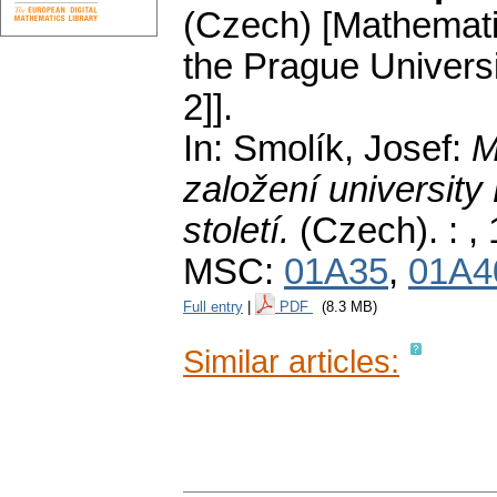
(Czech) [Mathemati
the Prague Universit
2]].
In: Smolík, Josef:
M
založení university
století.
(Czech).
: ,
MSC:
01A35
,
01A4
Full entry
|
PDF
(8.3 MB)
Similar articles: