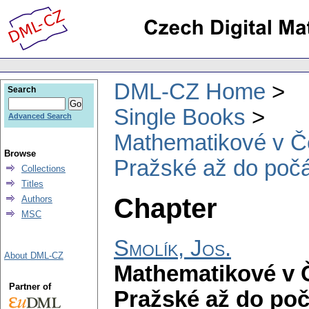
DML-CZ Home
Search
Single Books
Advanced Search
Mathematikové v Če
Browse
Pražské až do počát
Collections
Titles
Chapter
Authors
MSC
Smolík, Jos.
About DML-CZ
Mathematikové v Č
Partner of
Pražské až do počá