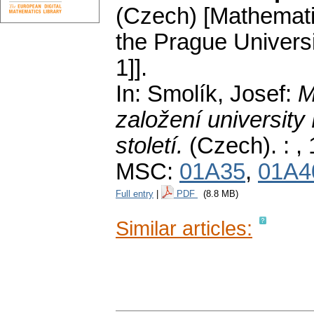
(Czech) [Mathemati
the Prague Universit
1]].
In: Smolík, Josef:
M
založení university
století.
(Czech).
: ,
MSC:
01A35
,
01A4
Full entry
|
PDF
(8.8 MB)
Similar articles: