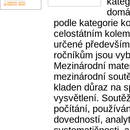
kateg
domác
podle kategorie k
celostátním kolem.
určené především 
ročníkům jsou vyb
Mezinárodní mate
mezinárodní sout
kladen důraz na s
vysvětlení. Soutěž
počítání, používá
dovedností, analy