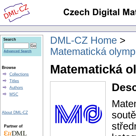
DML-CZ Home
Search
Matematická olymp
Advanced Search
Matematická o
Browse
Collections
Titles
Desc
Authors
MSC
Matem
soutě
About DML-CZ
střed
Partner of