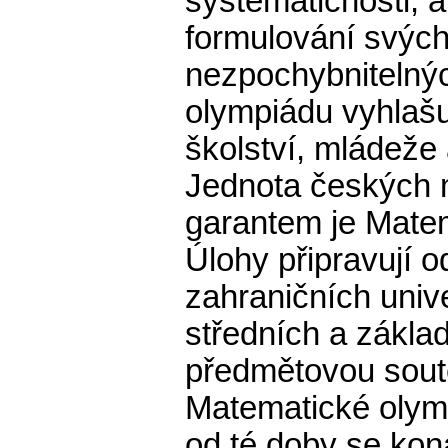
systematičnosti, a
formulování svýc
nezpochybnitelný
olympiádu vyhlašu
školství, mládeže
Jednota českých 
garantem je Mate
Úlohy připravují o
zahraničních unive
středních a základ
předmětovou soutě
Matematické olym
od té doby se kon