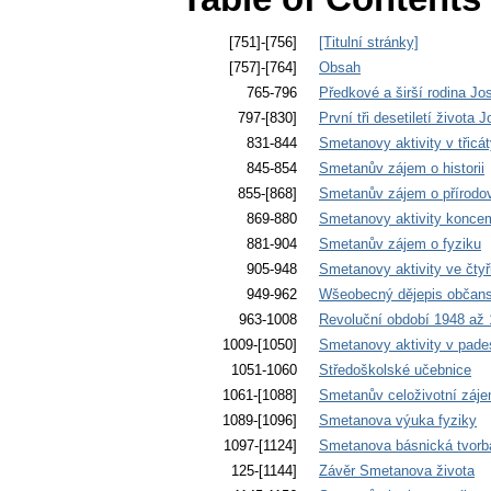
[751]-[756]
[Titulní stránky]
[757]-[764]
Obsah
765-796
Předkové a širší rodina J
797-[830]
První tři desetiletí života
831-844
Smetanovy aktivity v třicá
845-854
Smetanův zájem o historii
855-[868]
Smetanův zájem o přírodov
869-880
Smetanovy aktivity koncem 
881-904
Smetanův zájem o fyziku
905-948
Smetanovy aktivity ve čtyř
949-962
Wšeobecný dějepis občan
963-1008
Revoluční období 1948 až
1009-[1050]
Smetanovy aktivity v pade
1051-1060
Středoškolské učebnice
1061-[1088]
Smetanův celoživotní zájem
1089-[1096]
Smetanova výuka fyziky
1097-[1124]
Smetanova básnická tvorb
125-[1144]
Závěr Smetanova života