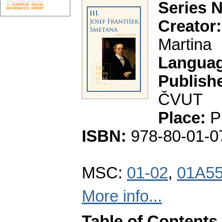
Series N
Creator:
Martina
Languag
Publishe
ČVUT
Place:
P
ISBN:
978-80-01-0
MSC:
01-02
,
01A5
More info...
Table of Contents