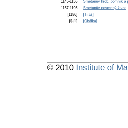
1145-1156
Smetanův hrob, pomník a 
1157-1195
Smetanův posmrtný život
[1196]
[Tiráž]
[i]-[ii]
[Obálka]
© 2010
Institute of 