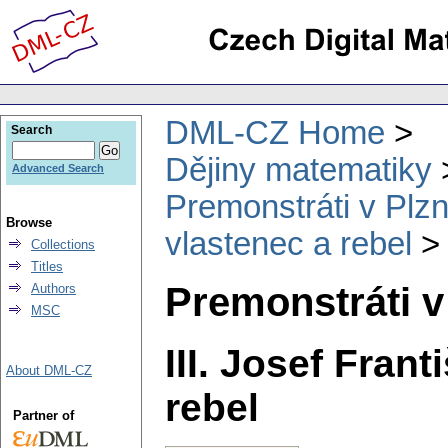
DML-CZ Home
Search
Dějiny matematiky
Advanced Search
Premonstráti v Plzn
Browse
vlastenec a rebel
Collections
Titles
Premonstráti v
Authors
MSC
III. Josef Fran
About DML-CZ
rebel
Partner of