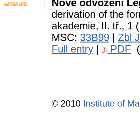
Nové odvození Le
derivation of the fo
akademie, II. tř., 1 
MSC:
33B99
|
Zbl 
Full entry
|
PDF
(
© 2010
Institute of 