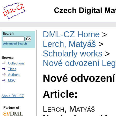
DML-CZ Home
Search
Lerch, Matyáš
Advanced Search
Scholarly works
Browse
Nové odvození Leg
Collections
Titles
Nové odvození
Authors
MSC
Article:
About DML-CZ
Lerch, Matyáš
Partner of