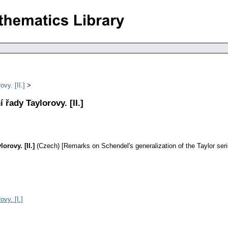
y. [II.]
ady Taylorovy. [II.]
rovy. [II.]
(Czech) [Remarks on Schendel's generalization of the Taylor series
vy. [I.]