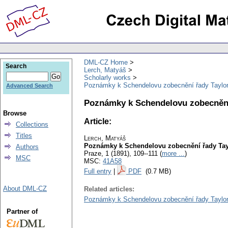
DML-CZ Home
Search
Lerch, Matyáš
Scholarly works
Poznámky k Schendelovu zobecnění řady Taylorov
Advanced Search
Poznámky k Schendelovu zobecnění ř
Browse
Article:
Collections
Titles
Lerch, Matyáš
Poznámky k Schendelovu zobecnění řady Taylo
Authors
Praze, 1 (1891), 109--111 (
more ...
)
MSC
MSC:
41A58
Full entry
|
PDF
(0.7 MB)
About DML-CZ
Related articles:
Poznámky k Schendelovu zobecnění řady Tayloro
Partner of