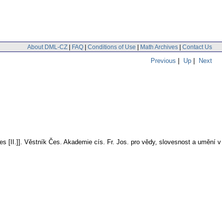
About DML-CZ
|
FAQ
|
Conditions of Use
|
Math Archives
|
Contact Us
Previous
|
Up
|
Next
 [II.]].
Věstník Čes. Akademie cís. Fr. Jos. pro vědy, slovesnost a umění v