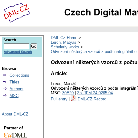
DML-CZ Home
Search
Lerch, Matyáš
Scholarly works
Odvození některých vzorců z počtu integrálního
Advanced Search
Odvození některých vzorců z počtu 
Browse
Article:
Collections
Titles
Lerch, Matyáš
Odvození některých vzorců z počtu integráln
Authors
MSC:
30E20
|
Zbl JFM 24.0265.04
MSC
Full entry
|
DML-CZ Record
About DML-CZ
Partner of