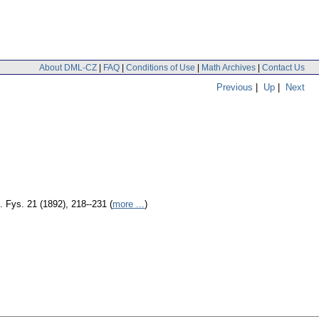
About DML-CZ
|
FAQ
|
Conditions of Use
|
Math Archives
|
Contact Us
Previous
|
Up
|
Next
 Fys. 21 (1892), 218--231 (
more ...
)