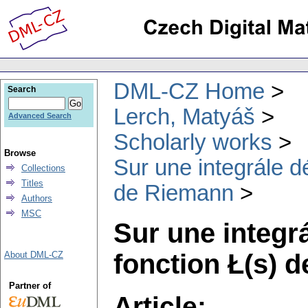
DML-CZ Home
Search
Lerch, Matyáš
Advanced Search
Scholarly works
Browse
Sur une integrále dé
Collections
Titles
de Riemann
Authors
MSC
Sur une integrá
fonction Ł(s) 
About DML-CZ
Partner of
Article: