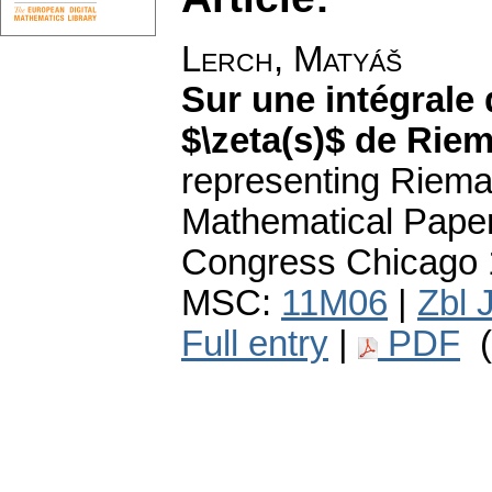
Lerch, Matyáš
Sur une intégrale 
$\zeta(s)$ de Rie
representing Rieman
Mathematical Papers
Congress Chicago 
MSC:
11M06
|
Zbl 
Full entry
|
PDF
(