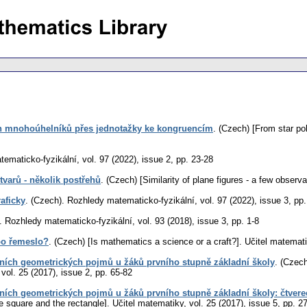
 mnohoúhelníků přes jednotažky ke kongruencím
.
(Czech) [From star po
tematicko-fyzikální
,
vol. 97 (2022), issue 2
,
pp. 23-28
varů - několik postřehů
.
(Czech) [Similarity of plane figures - a few observa
aficky
.
(Czech).
Rozhledy matematicko-fyzikální
,
vol. 97 (2022), issue 3
,
pp.
.
Rozhledy matematicko-fyzikální
,
vol. 93 (2018), issue 3
,
pp. 1-8
bo řemeslo?
.
(Czech) [Is mathematics a science or a craft?].
Učitel matemat
dních geometrických pojmů u žáků prvního stupně základní školy
.
(Czech
,
vol. 25 (2017), issue 2
,
pp. 65-82
dních geometrických pojmů u žáků prvního stupně základní školy: čtvere
he square and the rectangle].
Učitel matematiky
,
vol. 25 (2017), issue 5
,
pp. 2