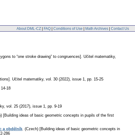
About DML-CZ
|
FAQ
|
Conditions of Use
|
Math Archives
|
Contact Us
lygons to “one stroke drawing” to congruences].
Učitel matematiky
,
tions].
Učitel matematiky
,
vol. 30 (2022), issue 1
,
pp. 15-25
 14-18
iky
,
vol. 25 (2017), issue 1
,
pp. 9-19
) [Building ideas of basic geometric concepts in pupils of the first
c a obdélník
.
(Czech) [Building ideas of basic geometric concepts in
72-286