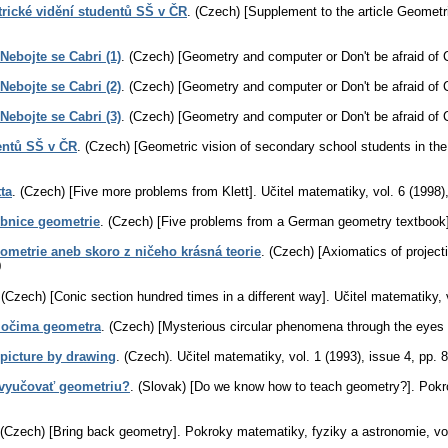
rické vidění studentů SŠ v ČR
.
(Czech) [Supplement to the article Geometr
Nebojte se Cabri (1)
.
(Czech) [Geometry and computer or Don't be afraid of Ca
Nebojte se Cabri (2)
.
(Czech) [Geometry and computer or Don't be afraid of Ca
Nebojte se Cabri (3)
.
(Czech) [Geometry and computer or Don't be afraid of Ca
entů SŠ v ČR
.
(Czech) [Geometric vision of secondary school students in th
ta
.
(Czech) [Five more problems from Klett].
Učitel matematiky
,
vol. 6 (1998)
bnice geometrie
.
(Czech) [Five problems from a German geometry textbook]
eometrie aneb skoro z ničeho krásná teorie
.
(Czech) [Axiomatics of project
0
.
(Czech) [Conic section hundred times in a different way].
Učitel matematiky
,
 očima geometra
.
(Czech) [Mysterious circular phenomena through the eyes 
picture by drawing
.
(Czech).
Učitel matematiky
,
vol. 1 (1993), issue 4
,
pp. 
 vyučovať geometriu?
.
(Slovak) [Do we know how to teach geometry?].
Pokr
(Czech) [Bring back geometry].
Pokroky matematiky, fyziky a astronomie
,
vo