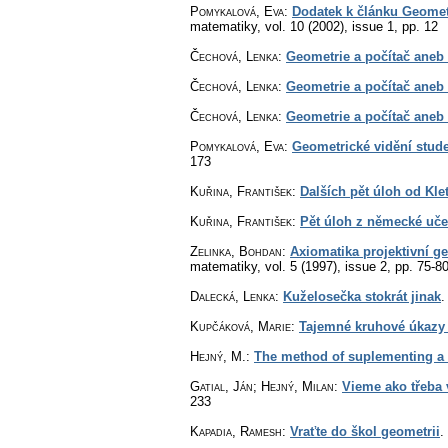
Pomykalová, Eva
:
Dodatek k článku Geomet
matematiky
,
vol. 10 (2002), issue 1
,
pp. 12
Čechová, Lenka
:
Geometrie a počítač aneb 
Čechová, Lenka
:
Geometrie a počítač aneb 
Čechová, Lenka
:
Geometrie a počítač aneb 
Pomykalová, Eva
:
Geometrické vidění stud
173
Kuřina, František
:
Dalších pět úloh od Klet
Kuřina, František
:
Pět úloh z německé uče
Zelinka, Bohdan
:
Axiomatika projektivní g
matematiky
,
vol. 5 (1997), issue 2
,
pp. 75-8
Dalecká, Lenka
:
Kuželosečka stokrát jinak
Kupčáková, Marie
:
Tajemné kruhové úkazy
Hejný, M.
:
The method of suplementing a 
Gatial, Ján; Hejný, Milan
:
Vieme ako třeba
233
Kapadia, Ramesh
:
Vraťte do škol geometrii
.