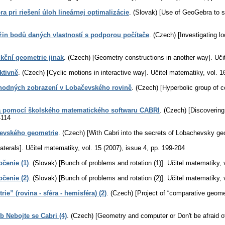
 pri riešení úloh lineárnej optimalizácie
.
(Slovak) [Use of GeoGebra to so
in bodů daných vlastností s podporou počítače
.
(Czech) [Investigating lo
kční geometrie jinak
.
(Czech) [Geometry constructions in another way].
Uči
ktivně
.
(Czech) [Cyclic motions in interactive way].
Učitel matematiky
,
vol. 1
hodných zobrazení v Lobačevského rovině
.
(Czech) [Hyperbolic group of 
la pomocí školského matematického softwaru CABRI
.
(Czech) [Discoverin
-114
čevského geometrie
.
(Czech) [With Cabri into the secrets of Lobachevsky ge
aterals].
Učitel matematiky
,
vol. 15 (2007), issue 4
,
pp. 199-204
čenie (1)
.
(Slovak) [Bunch of problems and rotation (1)].
Učitel matematiky
,
čenie (2)
.
(Slovak) [Bunch of problems and rotation (2)].
Učitel matematiky
,
ie” (rovina - sféra - hemisféra) (2)
.
(Czech) [Project of “comparative geomet
b Nebojte se Cabri (4)
.
(Czech) [Geometry and computer or Don't be afraid of