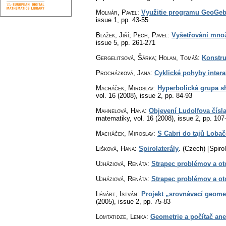
Molnár, Pavel
:
Využitie programu GeoGebra
issue 1
,
pp. 43-55
Blažek, Jiří; Pech, Pavel
:
Vyšetřování množ
issue 5
,
pp. 261-271
Gergelitsová, Šárka; Holan, Tomáš
:
Konstru
Procházková, Jana
:
Cyklické pohyby intera
Macháček, Miroslav
:
Hyperbolická grupa s
vol. 16 (2008), issue 2
,
pp. 84-93
Mahnelová, Hana
:
Objevení Ludolfova čís
matematiky
,
vol. 16 (2008), issue 2
,
pp. 107
Macháček, Miroslav
:
S Cabri do tajů Loba
Lišková, Hana
:
Spirolaterály
.
(Czech) [Spirol
Ujháziová, Renáta
:
Strapec problémov a oto
Ujháziová, Renáta
:
Strapec problémov a oto
Lénárt, István
:
Projekt „srovnávací geometr
(2005), issue 2
,
pp. 75-83
Lomtatidze, Lenka
:
Geometrie a počítač ane