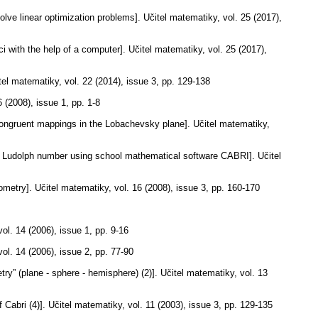
lve linear optimization problems].
Učitel matematiky
,
vol. 25 (2017),
ci with the help of a computer].
Učitel matematiky
,
vol. 25 (2017),
tel matematiky
,
vol. 22 (2014), issue 3
,
pp. 129-138
6 (2008), issue 1
,
pp. 1-8
congruent mappings in the Lobachevsky plane].
Učitel matematiky
,
g Ludolph number using school mathematical software CABRI].
Učitel
ometry].
Učitel matematiky
,
vol. 16 (2008), issue 3
,
pp. 160-170
vol. 14 (2006), issue 1
,
pp. 9-16
vol. 14 (2006), issue 2
,
pp. 77-90
ry” (plane - sphere - hemisphere) (2)].
Učitel matematiky
,
vol. 13
 Cabri (4)].
Učitel matematiky
,
vol. 11 (2003), issue 3
,
pp. 129-135