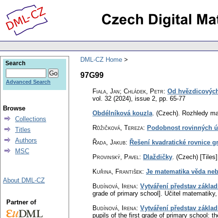
DML-CZ Home
Search
97G99
Advanced Search
Fiala, Jan; Chládek, Petr
:
Od hvězdicových
vol. 32 (2024), issue 2
,
pp. 65-77
Browse
Obdélníková kouzla
.
(Czech).
Rozhledy ma
Collections
Růžičková, Tereza
:
Podobnost rovinných út
Titles
Authors
Řada, Jakub
:
Řešení kvadratické rovnice gr
MSC
Provinský, Pavel
:
Dlaždičky
.
(Czech) [Tiles]
Kuřina, František
:
Je matematika věda ne
About DML-CZ
Budínová, Irena
:
Vytváření představ zákla
grade of primary school].
Učitel matematiky
Partner of
Budínová, Irena
:
Vytváření představ zákla
pupils of the first grade of primary school: t