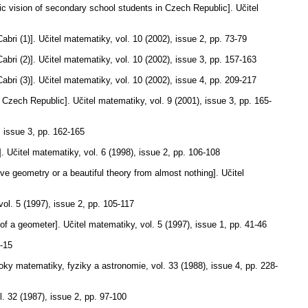
ic vision of secondary school students in Czech Republic].
Učitel
bri (1)].
Učitel matematiky
,
vol. 10 (2002), issue 2
,
pp. 73-79
bri (2)].
Učitel matematiky
,
vol. 10 (2002), issue 3
,
pp. 157-163
bri (3)].
Učitel matematiky
,
vol. 10 (2002), issue 4
,
pp. 209-217
e Czech Republic].
Učitel matematiky
,
vol. 9 (2001), issue 3
,
pp. 165-
, issue 3
,
pp. 162-165
.
Učitel matematiky
,
vol. 6 (1998), issue 2
,
pp. 106-108
ive geometry or a beautiful theory from almost nothing].
Učitel
vol. 5 (1997), issue 2
,
pp. 105-117
of a geometer].
Učitel matematiky
,
vol. 5 (1997), issue 1
,
pp. 41-46
8-15
oky matematiky, fyziky a astronomie
,
vol. 33 (1988), issue 4
,
pp. 228-
l. 32 (1987), issue 2
,
pp. 97-100